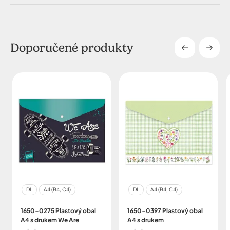
Doporučené produkty
DL
A4 (B4, C4)
DL
A4 (B4, C4)
1650-0275 Plastový obal
1650-0397 Plastový obal
A4 s drukem We Are
A4 s drukem