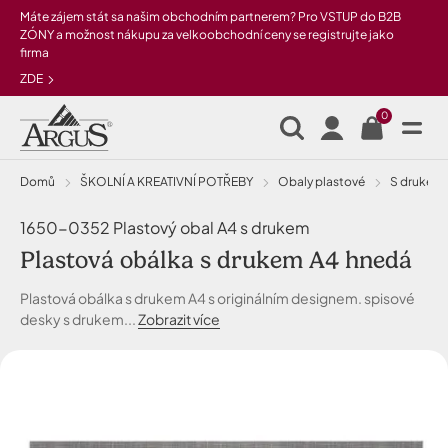
Přeskočit na hlavní obsah
Máte zájem stát sa našim obchodním partnerem? Pro VSTUP do B2B
ZÓNY a možnost nákupu za velkoobchodní ceny se registrujte jako
firma
ZDE
0
Domů
ŠKOLNÍ A KREATIVNÍ POTŘEBY
Obaly plastové
s drukem
1650-0352 Plastový obal A4 s drukem
Plastová obálka s drukem A4 hnedá
Plastová obálka s drukem A4 s originálním designem. spisové
desky s drukem...
Zobrazit více