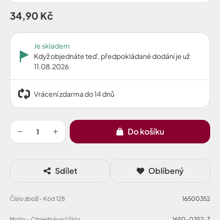
34,90 Kč
Je skladem
Když objednáte teď, předpokládané dodání je už
11.08.2026
Vrácení zdarma do 14 dnů
Do košíku
Sdílet
Oblíbený
Číslo zboží - Kód 128
16500352
Motiv – Objednávací číslo
1650-0352-T