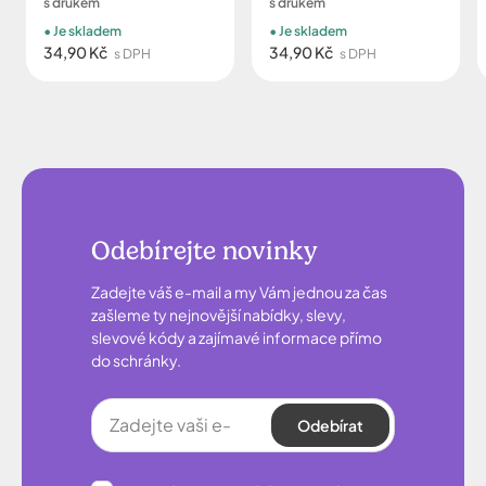
s drukem
s drukem
Je skladem
Je skladem
34,90 Kč
34,90 Kč
s DPH
s DPH
Odebírejte novinky
Zadejte váš e-mail a my Vám jednou za čas
zašleme ty nejnovější nabídky, slevy,
slevové kódy a zajímavé informace přímo
do schránky.
Odebírat