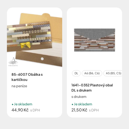
DL
A6 (B6, C6)
A5 (B5, C5)
A
85-6007 Obálka s
kartičkou
1641-0352 Plastový obal
na peníze
DL s drukem
s drukem
Je skladem
Je skladem
44,90 Kč
21,50 Kč
s DPH
s DPH