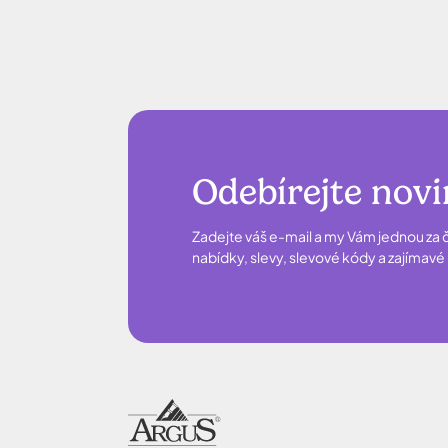
Odebírejte nov
Zadejte váš e-mail a my Vám jednou za č
nabídky, slevy, slevové kódy a zajímav