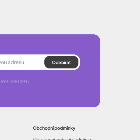
Odebírat
 emailové adresy
Obchodní podmínky
Všeobecní smluvní podmínky