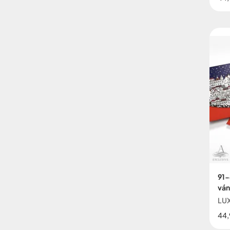
91-
ván
LUX
44,