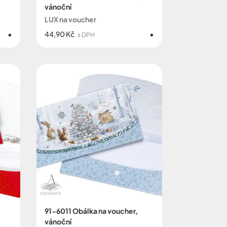
vánoční
LUX na voucher
44,90 Kč
s DPH
91-6011 Obálka na voucher,
vánoční