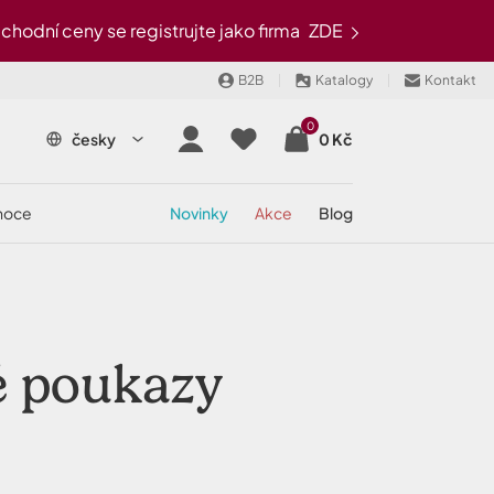
odní ceny se registrujte jako firma
ZDE
B2B
Katalogy
Kontakt
0
česky
0 Kč
onoce
novinky
akce
blog
é poukazy