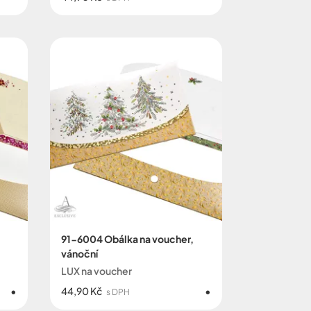
91-6004 Obálka na voucher,
vánoční
LUX na voucher
44,90 Kč
s DPH