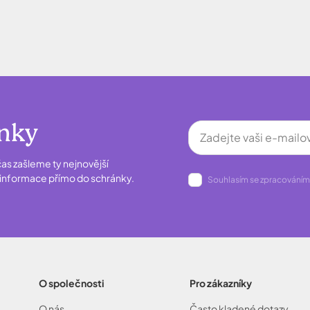
inky
as zašleme ty nejnovější
é informace přímo do schránky.
Souhlasím se zpracováním
O společnosti
Pro zákazníky
O nás...
Často kladené dotazy