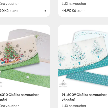
 na voucher
LUX na voucher
90 Kč
44,90 Kč
s DPH
s DPH
6010 Obálka na voucher,
91-6009 Obálka na voucher,
oční
vánoční
 na voucher
LUX na voucher