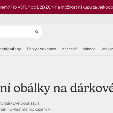
rem? Pro VSTUP do B2B ZÓNY a možnost nákupu za velkoobch
ativní potřeby
dárky a dekorace
kancelář
vánoce
velik
ční obálky na dárkov
 pro dárkové poukazy s
inak! I s vlastním odkazem v