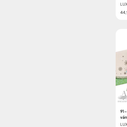
LUX
44,
91-
ván
LUX