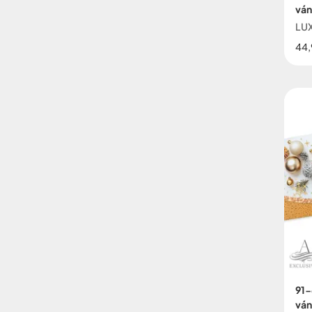
ván
LUX
44,
91-
ván