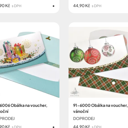
90 Kč
44,90 Kč
s DPH
s DPH
6006 Obálka na voucher,
91-6000 Obálka na voucher,
oční
vánoční
PRODEJ
DOPRODEJ
90 Kč
44,90 Kč
s DPH
s DPH