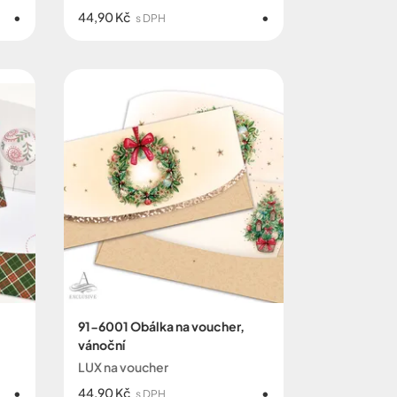
44,90 Kč
s DPH
91-6001 Obálka na voucher,
vánoční
LUX na voucher
44,90 Kč
s DPH