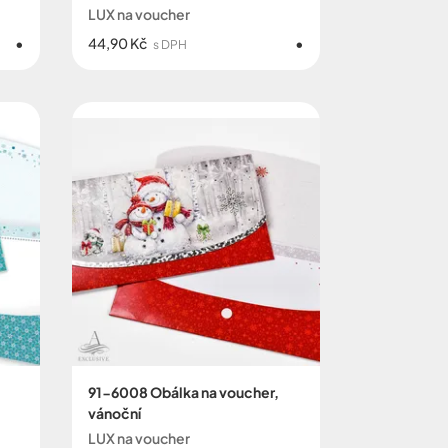
LUX na voucher
44,90 Kč
s DPH
91-6008 Obálka na voucher,
vánoční
LUX na voucher