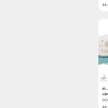
44,
91-
ván
DO
44,