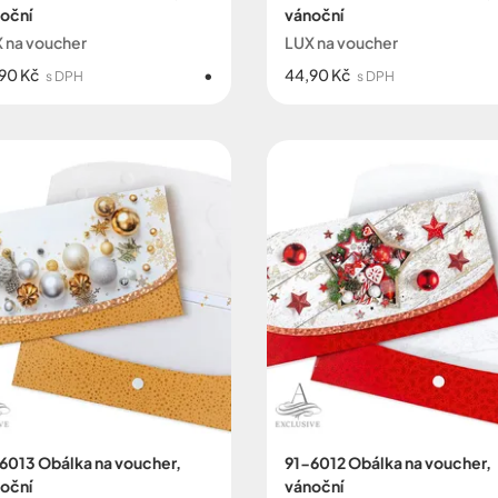
oční
vánoční
 na voucher
LUX na voucher
90 Kč
44,90 Kč
s DPH
s DPH
6013 Obálka na voucher,
91-6012 Obálka na voucher,
oční
vánoční