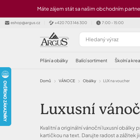
Přeskočit na hlavní obsah
Máte zájem stát sa našim obchodním partne
eshop@argus.cz
+420 703 146 300
7:00 - 15:00
přání a obálky
balící sortiment
školní a kre
Domů
VÁNOCE
Obálky
LUX na voucher
Luxusní váno
Kvalitní a originální vánoční luxusní obálky
kartičkou na text. Darujte radost a zážitek j