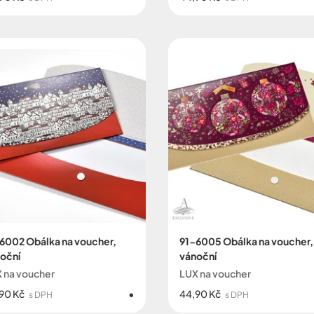
6002 Obálka na voucher,
91-6005 Obálka na voucher,
oční
vánoční
 na voucher
LUX na voucher
90 Kč
44,90 Kč
s DPH
s DPH