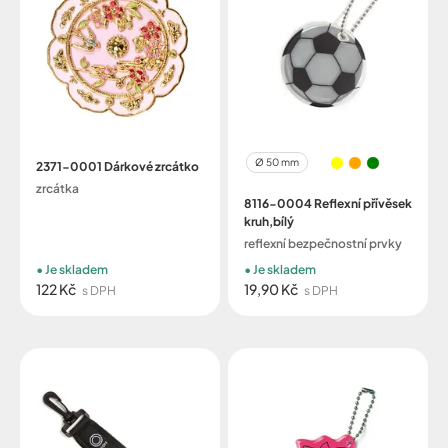
Ø 50 mm
2371-0001 Dárkové zrcátko
zrcátka
8116-0004 Reflexní přívěsek
kruh,bílý
reflexní bezpečnostní prvky
Je skladem
Je skladem
122 Kč
19,90 Kč
s DPH
s DPH