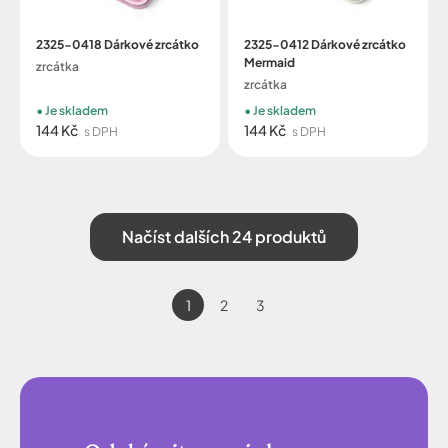
2325-0418 Dárkové zrcátko
2325-0412 Dárkové zrcátko
Mermaid
zrcátka
zrcátka
Je skladem
Je skladem
144 Kč
144 Kč
s DPH
s DPH
Načíst dalších 24 produktů
1
2
3