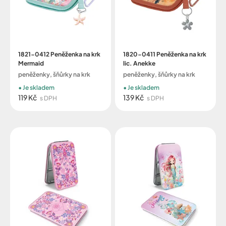
1821-0412 Peněženka na krk
1820-0411 Peněženka na krk
Mermaid
lic. Anekke
peněženky, šňůrky na krk
peněženky, šňůrky na krk
Je skladem
Je skladem
119 Kč
139 Kč
s DPH
s DPH