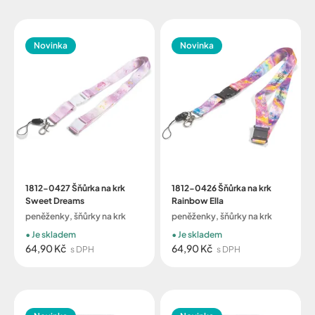
Novinka
Novinka
1812-0427 Šňůrka na krk
1812-0426 Šňůrka na krk
Sweet Dreams
Rainbow Ella
peněženky, šňůrky na krk
peněženky, šňůrky na krk
Je skladem
Je skladem
64,90 Kč
64,90 Kč
s DPH
s DPH