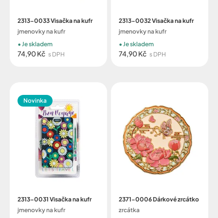
2313-0033 Visačka na kufr
2313-0032 Visačka na kufr
jmenovky na kufr
jmenovky na kufr
Je skladem
Je skladem
74,90 Kč
74,90 Kč
s DPH
s DPH
Novinka
2313-0031 Visačka na kufr
2371-0006 Dárkové zrcátko
jmenovky na kufr
zrcátka