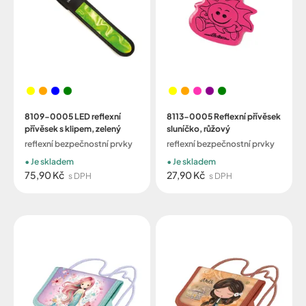
8109-0005 LED reflexní
8113-0005 Reflexní přívěsek
přívěsek s klipem, zelený
sluníčko, růžový
reflexní bezpečnostní prvky
reflexní bezpečnostní prvky
Je skladem
Je skladem
75,90 Kč
27,90 Kč
s DPH
s DPH