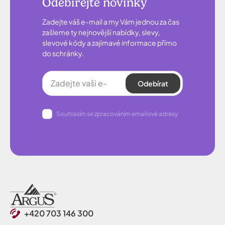
Odebírejte novinky
Zadejte váš e-mail a my Vám jednou za čas
zašleme ty nejnovější nabídky, slevy,
slevové kódy a zajímavé informace přímo
do schránky.
Odebírat
Souhlasím se zpracováním emailové adresy
+420 703 146 300