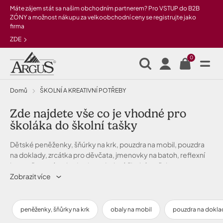
Přeskočit na hlavní obsah
Máte zájem stát sa našim obchodním partnerem? Pro VSTUP do B2B
ZÓNY a možnost nákupu za velkoobchodní ceny se registrujte jako
firma
ZDE
0
Domů
ŠKOLNÍ A KREATIVNÍ POTŘEBY
Zde najdete vše co je vhodné pro
školáka do školní tašky
Dětské peněženky, šňúrky na krk, pouzdra na mobil, pouzdra
na doklady, zrcátka pro děvčata, jmenovky na batoh, reflexní
bezpečnostní prvky. I to jsou drobné školní potřeby.
Zobrazit více
peněženky, šňůrky na krk
obaly na mobil
pouzdra na dokla