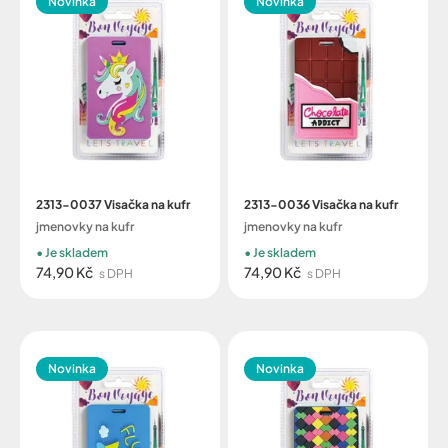
Novinka
Novinka
2313-0037 Visačka na kufr
2313-0036 Visačka na kufr
jmenovky na kufr
jmenovky na kufr
Je skladem
Je skladem
74,90 Kč
74,90 Kč
s DPH
s DPH
Novinka
Novinka