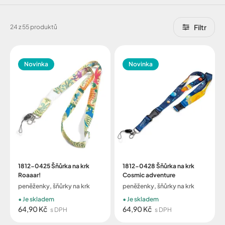
Filtr
24 z 55 produktů
Novinka
Novinka
1812-0425 Šňůrka na krk
1812-0428 Šňůrka na krk
Roaaar!
Cosmic adventure
peněženky, šňůrky na krk
peněženky, šňůrky na krk
Je skladem
Je skladem
64,90 Kč
64,90 Kč
s DPH
s DPH