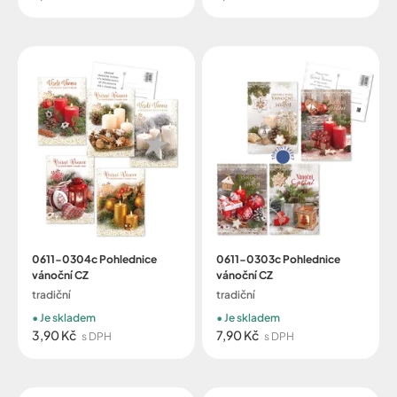
0611-0304c Pohlednice
0611-0303c Pohlednice
vánoční CZ
vánoční CZ
tradiční
tradiční
Je skladem
Je skladem
3,90 Kč
7,90 Kč
s DPH
s DPH