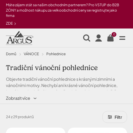
Přeskočit na hlavní obsah
Máte zájem stát sa našim obchodním partnerem? Pro VSTUP do B2B
ZÓNY a možnost nákupu za velkoobchodní ceny se registrujte jako
firma
ZDE
0
Domů
VÁNOCE
Pohlednice
Tradiční vánoční pohlednice
Objevte tradiční vánoční pohlednice s krásnými zimními a
vánočními motivy. Nechybí ani krásné vánoční pohlednice,
které jsou doplněné jemným třpytivým efektem pro ještě
slavnostnější dojem.
Zobrazit více
Filtr
24 z 29 produktů