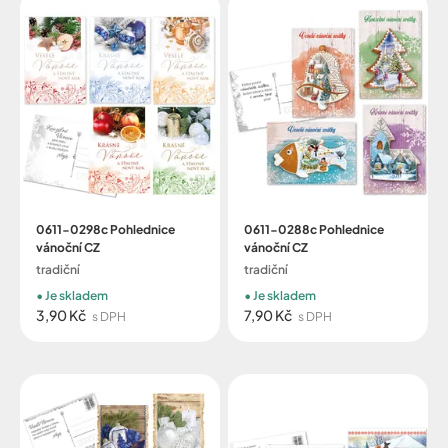
0611-0298c Pohlednice
0611-0288c Pohlednice
vánoční CZ
vánoční CZ
tradiční
tradiční
Je skladem
Je skladem
3,90 Kč
7,90 Kč
s DPH
s DPH