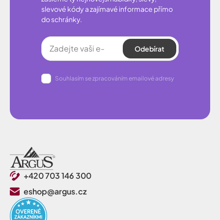
slevové kódy a zajímavé informace přímo
do schránky.
Odebírat
Souhlasím se zpracováním emailové adresy
+420 703 146 300
eshop@argus.cz