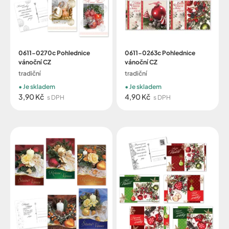
0611-0270c Pohlednice
0611-0263c Pohlednice
vánoční CZ
vánoční CZ
tradiční
tradiční
Je skladem
Je skladem
3,90 Kč
4,90 Kč
s DPH
s DPH