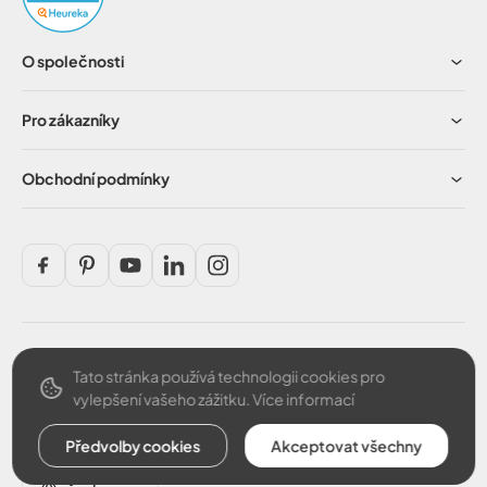
O společnosti
Pro zákazníky
Obchodní podmínky
Tato stránka používá technologii cookies pro
Bezpečná platba
vylepšení vašeho zážitku.
Více informací
Předvolby cookies
Akceptovat všechny