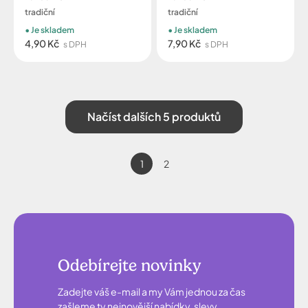
tradiční
tradiční
Je skladem
Je skladem
4,90 Kč
7,90 Kč
s DPH
s DPH
Načíst dalších 5 produktů
1
2
Odebírejte novinky
Zadejte váš e-mail a my Vám jednou za čas
zašleme ty nejnovější nabídky, slevy,