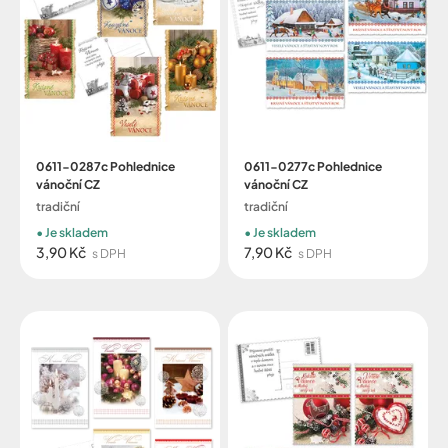
0611-0287c Pohlednice
0611-0277c Pohlednice
vánoční CZ
vánoční CZ
tradiční
tradiční
Je skladem
Je skladem
3,90 Kč
7,90 Kč
s DPH
s DPH