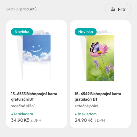
Filtr
24 z 701 produktů
Novinka
Novinka
15-6553 Blahoprajná karta
15-6549 Blahoprajná karta
gratulační BT
gratulační BT
srdečné přání
srdečné přání
Je skladem
Je skladem
34,90 Kč
34,90 Kč
s DPH
s DPH