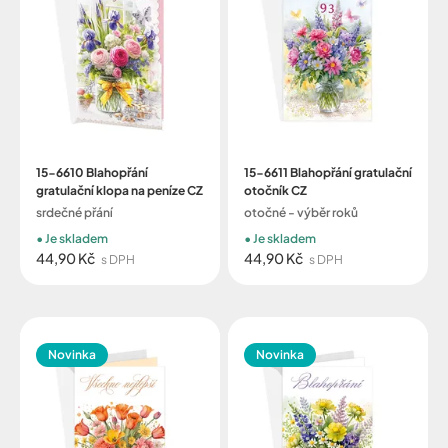
15-6610 Blahopřání
15-6611 Blahopřání gratulační
gratulační klopa na peníze CZ
otočník CZ
srdečné přání
otočné - výběr roků
Je skladem
Je skladem
44,90 Kč
44,90 Kč
s DPH
s DPH
Novinka
Novinka