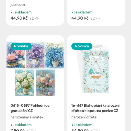
jubileum
Je skladem
Je skladem
44,90 Kč
44,90 Kč
s DPH
s DPH
Novinka
Novinka
0615-0597 Pohlednice
16-667 Blahopřání k narození
gratulační CZ
dítěte s klopou na peníze CZ
narozeniny a svátek
narození dítěte
Je skladem
Je skladem
7,90 Kč
54,90 Kč
s DPH
s DPH