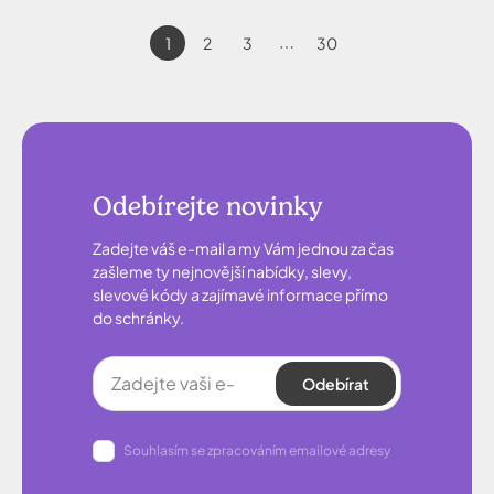
1
2
3
30
⋯
Odebírejte novinky
Zadejte váš e-mail a my Vám jednou za čas
zašleme ty nejnovější nabídky, slevy,
slevové kódy a zajímavé informace přímo
do schránky.
Odebírat
Souhlasím se zpracováním emailové adresy