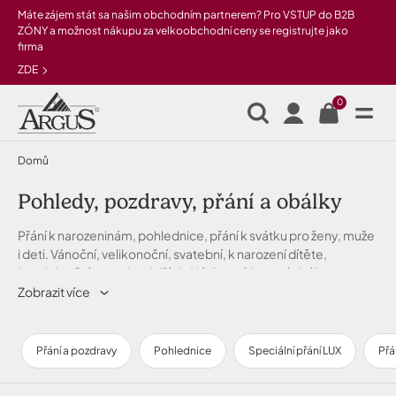
Přeskočit na hlavní obsah
Máte zájem stát sa našim obchodním partnerem? Pro VSTUP do B2B
ZÓNY a možnost nákupu za velkoobchodní ceny se registrujte jako
firma
ZDE
0
Domů
Pohledy, pozdravy, přání a obálky
Přání k narozeninám, pohlednice, přání k svátku pro ženy, muže
i deti. Vánoční, velikonoční, svatební, k narození dítěte,
kondolenční a mnoho dalších. Nádherné luxusní obálky na
peníze i jiné příležitostní obálky najdete v této sekci eshopu. Co
Zobrazit více
neřekneš SMSkou...
Přání a pozdravy
Pohlednice
Speciální přání LUX
Přá