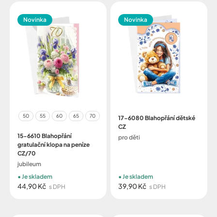
Novinka
Novinka
50
55
60
65
70
17-6080 Blahopřání dětské
CZ
15-6610 Blahopřání
pro děti
gratulační klopa na peníze
CZ/70
jubileum
Je skladem
Je skladem
44,90 Kč
39,90 Kč
s DPH
s DPH