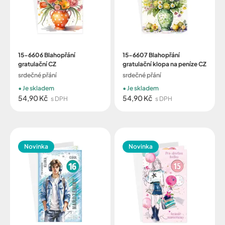
15-6606 Blahopřání
15-6607 Blahopřání
gratulační CZ
gratulační klopa na peníze CZ
srdečné přání
srdečné přání
Je skladem
Je skladem
54,90 Kč
54,90 Kč
s DPH
s DPH
Novinka
Novinka