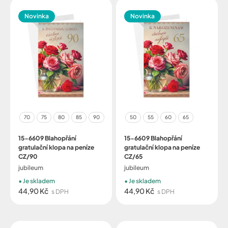
Novinka
Novinka
70
75
80
85
90
50
55
60
65
15-6609 Blahopřání
15-6609 Blahopřání
gratulační klopa na peníze
gratulační klopa na peníze
CZ/90
CZ/65
jubileum
jubileum
Je skladem
Je skladem
44,90 Kč
44,90 Kč
s DPH
s DPH