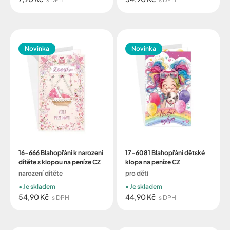
Novinka
Novinka
16-666 Blahopřání k narození
17-6081 Blahopřání dětské
dítěte s klopou na peníze CZ
klopa na peníze CZ
narození dítěte
pro děti
Je skladem
Je skladem
54,90 Kč
44,90 Kč
s DPH
s DPH