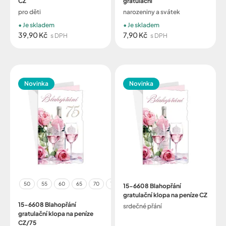
CZ
gratulační
pro děti
narozeniny a svátek
Je skladem
Je skladem
39,90 Kč
7,90 Kč
s DPH
s DPH
Novinka
Novinka
50
55
60
65
70
75
15-6608 Blahopřání
gratulační klopa na peníze CZ
15-6608 Blahopřání
srdečné přání
gratulační klopa na peníze
CZ/75