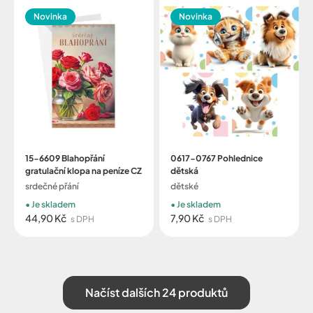
Novinka
Novinka
15-6609 Blahopřání
0617-0767 Pohlednice
gratulační klopa na peníze CZ
dětská
srdečné přání
dětské
Je skladem
Je skladem
44,90 Kč
7,90 Kč
s DPH
s DPH
Načíst dalších 24 produktů