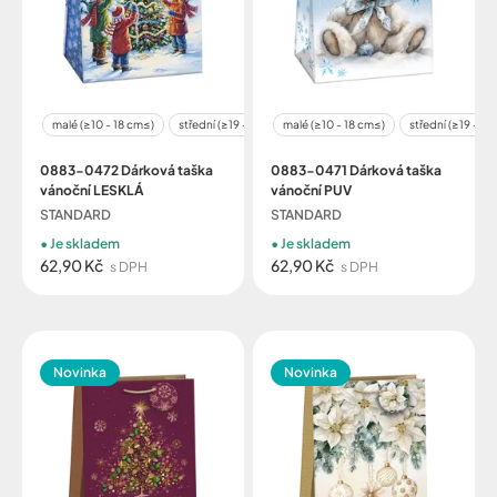
malé (≥10 - 18 cm≤)
střední (≥19 - 32 cm≤)
malé (≥10 - 18 cm≤)
velké (≥29 - 48 cm≤)
střední (≥19 - 3
0883-0472 Dárková taška
0883-0471 Dárková taška
vánoční LESKLÁ
vánoční PUV
STANDARD
STANDARD
Je skladem
Je skladem
62,90 Kč
62,90 Kč
s DPH
s DPH
Novinka
Novinka