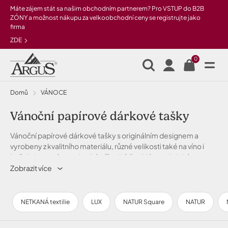
Přeskočit na hlavní obsah
Máte zájem stát sa našim obchodním partnerem? Pro VSTUP do B2B
ZÓNY a možnost nákupu za velkoobchodní ceny se registrujte jako
firma
ZDE
0
Domů
VÁNOCE
Vánoční papírové dárkové tašky
Vánoční papírové dárkové tašky s originálním designem a
vyrobeny z kvalitního materiálu, různé velikosti také na víno i
koňak. Luxusní, standardní, přírodní. Rychlé a praktické
zabalení velkých a malých dárků i na Vánoce.
Zobrazit více
NETKANÁ textilie
LUX
NATUR Square
NATUR