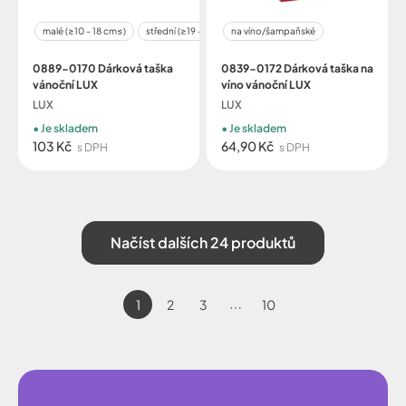
malé (≥10 - 18 cm≤)
střední (≥19 - 32 cm≤)
na víno/šampaňské
velké (≥29 - 48 cm≤)
0889-0170 Dárková taška
0839-0172 Dárková taška na
vánoční LUX
víno vánoční LUX
LUX
LUX
Je skladem
Je skladem
103 Kč
64,90 Kč
s DPH
s DPH
Načíst dalších 24 produktů
1
2
3
10
⋯