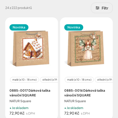
Filtr
24 z 222 produktů
Novinka
Novinka
malé (≥10 - 18 cm≤)
střední (≥19 - 32 cm≤)
malé (≥10 - 18 cm≤)
velké (≥29 - 48 cm≤)
střední (≥19 - 3
0885-0017 Dárková taška
0885-0016 Dárková taška
vánoční SQUARE
vánoční SQUARE
NATUR Square
NATUR Square
Je skladem
Je skladem
72,90 Kč
72,90 Kč
s DPH
s DPH