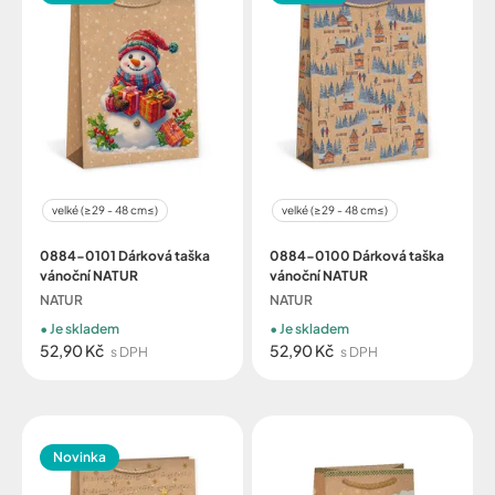
velké (≥29 - 48 cm≤)
velké (≥29 - 48 cm≤)
0884-0101 Dárková taška
0884-0100 Dárková taška
vánoční NATUR
vánoční NATUR
NATUR
NATUR
Je skladem
Je skladem
52,90 Kč
52,90 Kč
s DPH
s DPH
Novinka