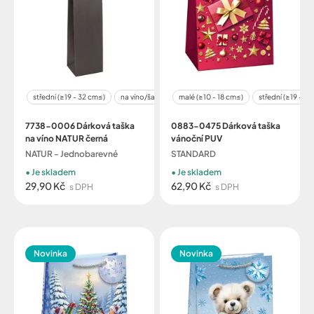
střední (≥19 - 32 cm≤)
na víno/šampaňské
malé (≥10 - 18 cm≤)
střední (≥19 - 3
7738-0006 Dárková taška
0883-0475 Dárková taška
na víno NATUR černá
vánoční PUV
NATUR - Jednobarevné
STANDARD
Je skladem
Je skladem
29,90 Kč
62,90 Kč
s DPH
s DPH
Novinka
Novinka