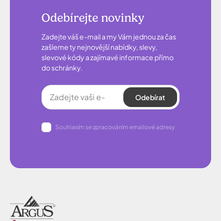
Odebírejte novinky
Zadejte váš e-mail a my Vám jednou za čas
zašleme ty nejnovější nabídky, slevy,
slevové kódy a zajímavé informace přímo
do schránky.
Odebírat
Souhlasím se zpracováním emailové adresy