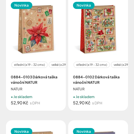
Novinka
Novinka
střední (≥19 - 32 cm≤)
velké (≥29 - 48 cm≤)
střední (≥19 - 32 cm≤)
velké (≥29 - 4
0884-0103 Dárková taška
0884-0102 Dárková taška
vánoční NATUR
vánoční NATUR
NATUR
NATUR
Je skladem
Je skladem
52,90 Kč
52,90 Kč
s DPH
s DPH
Novinka
Novinka