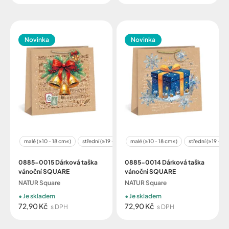
Novinka
Novinka
malé (≥10 - 18 cm≤)
střední (≥19 - 32 cm≤)
malé (≥10 - 18 cm≤)
velké (≥29 - 48 cm≤)
střední (≥19 - 3
0885-0015 Dárková taška
0885-0014 Dárková taška
vánoční SQUARE
vánoční SQUARE
NATUR Square
NATUR Square
Je skladem
Je skladem
72,90 Kč
72,90 Kč
s DPH
s DPH