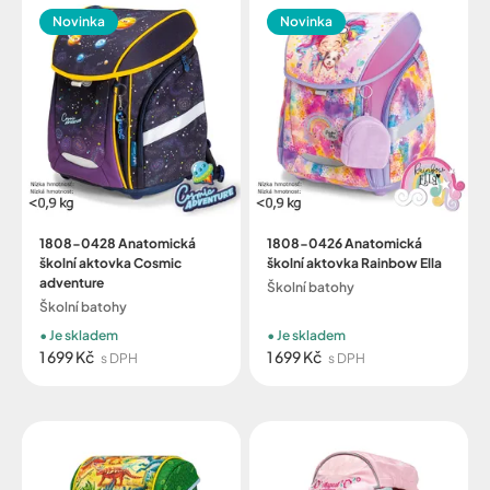
Novinka
Novinka
1808-0428 Anatomická
1808-0426 Anatomická
školní aktovka Cosmic
školní aktovka Rainbow Ella
adventure
Školní batohy
Školní batohy
Je skladem
Je skladem
1 699 Kč
1 699 Kč
s DPH
s DPH