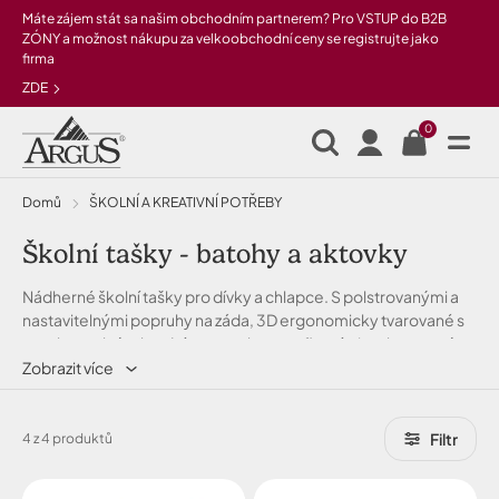
Přeskočit na hlavní obsah
Máte zájem stát sa našim obchodním partnerem? Pro VSTUP do B2B
ZÓNY a možnost nákupu za velkoobchodní ceny se registrujte jako
firma
ZDE
0
Domů
ŠKOLNÍ A KREATIVNÍ POTŘEBY
Školní tašky - batohy a aktovky
Nádherné školní tašky pro dívky a chlapce. S polstrovanými a
nastavitelnými popruhy na záda, 3D ergonomicky tvarované s
regulovatelným hrudním popruhem, reflexními prvky, pevným
dnem, lehké a dalšími vychytávky od Argusu!
Zobrazit více
Filtr
4 z 4 produktů