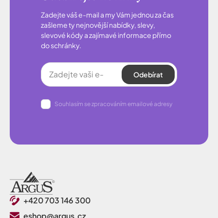
Zadejte váš e-mail a my Vám jednou za čas
zašleme ty nejnovější nabídky, slevy,
slevové kódy a zajímavé informace přímo
do schránky.
Odebírat
Souhlasím se zpracováním emailové adresy
+420 703 146 300
eshop@argus.cz