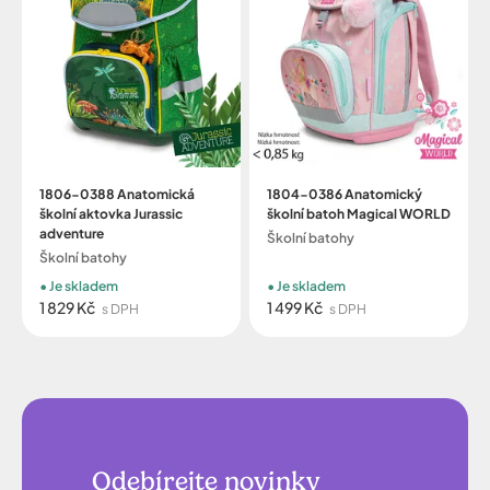
1806-0388 Anatomická
1804-0386 Anatomický
školní aktovka Jurassic
školní batoh Magical WORLD
adventure
Školní batohy
Školní batohy
Je skladem
Je skladem
1 829 Kč
1 499 Kč
s DPH
s DPH
Odebírejte novinky