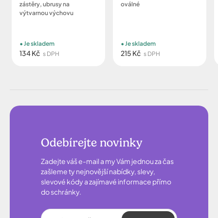
zástěry, ubrusy na
oválné
výtvarnou výchovu
Je skladem
Je skladem
134 Kč
215 Kč
s DPH
s DPH
Odebírejte novinky
Zadejte váš e-mail a my Vám jednou za čas
zašleme ty nejnovější nabídky, slevy,
slevové kódy a zajímavé informace přímo
do schránky.