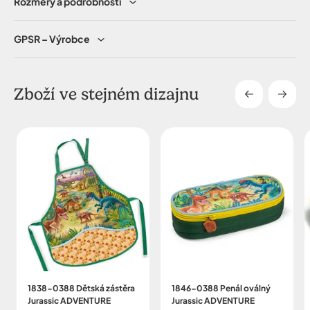
Rozměry a podrobnosti
celé šířce kapsy
přední kapsa na svačinu nebo na penál s izolační
GPSR – Výrobce
fólií zevnitř vnější kapsy, oboustranné zapínání na
zip
přívěsek na aktovce -
hnědý dinosaurus s
Zboží ve stejném dizajnu
pohyblivýma rukama, nohama i čelistí s kroužkem
na klíče a karabinou
rozvrh hodin a jmenovka uvnitř tašky
hmotnost jen 1.250 g
objem 25 litrů
1838-0388 Dětská zástěra
1846-0388 Penál oválný
Jurassic ADVENTURE
Jurassic ADVENTURE