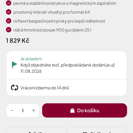
pevná a stabilní konstrukce s magnetickým zapínáním
prostorný interiér vhodný pro formát A4
reflexní bezpečnostní prvky pro lepší viditelnost
nízká hmotnost pouze 900 g a objem 25 l
1 829 Kč
Je skladem
Když objednáte teď, předpokládané dodání je už
11.08.2026
Vrácení zdarma do 14 dnů
Do košíku