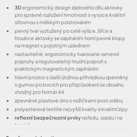
3D
ergonomický design zádového dílu aktovky
pro správné rozložení hmotnosti s vysoce kvalitní
síťovinou s měkkým polstrováním
pevný tvar vyztužený po celé výšce, šířce a
hloubce aktovky se zapínáním horní pevné klopy
na magnet s pojistným uzávěrem
nastavitelné, ergonomicky tvarované ramenní
popruhy a regulovatelný hrudní popruh s
praktickým magnetickým zapínáním
hlavní prostor s další úložnou přihrádkou zpevněný
s gumou po bocích pro přizpůsobení se obsahu,
vhodný pro formát A4
zpevněné plastové dno s nožičkami proti oděru
polyesterová textilie nejvyšší kvality a kvalitní zipy
reflexní bezpečnostní prvky
vpředu, vzadu i na
bocích
rozšiřitelné boční kapsy s pevnou gumičkou po