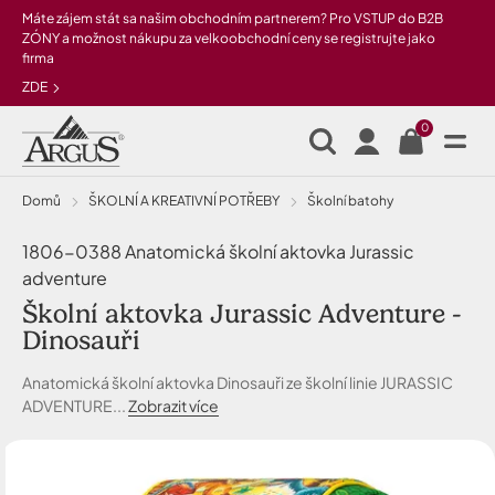
Přeskočit na hlavní obsah
Máte zájem stát sa našim obchodním partnerem? Pro VSTUP do B2B
ZÓNY a možnost nákupu za velkoobchodní ceny se registrujte jako
firma
ZDE
0
Domů
ŠKOLNÍ A KREATIVNÍ POTŘEBY
Školní batohy
1806-0388 Anatomická školní aktovka Jurassic
adventure
Školní aktovka Jurassic Adventure -
Dinosauři
Anatomická školní aktovka Dinosauři ze školní linie JURASSIC
ADVENTURE...
Zobrazit více