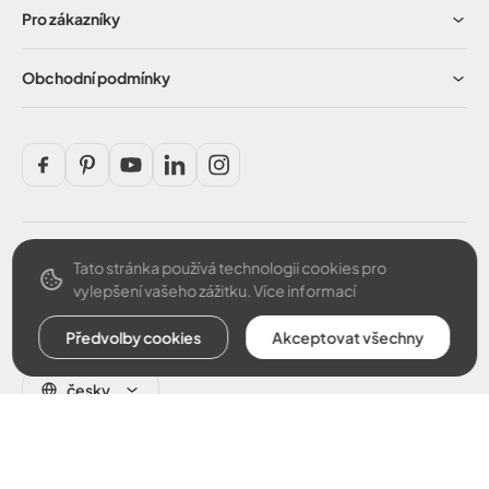
Pro zákazníky
Obchodní podmínky
Tato stránka používá technologii cookies pro
Bezpečná platba
vylepšení vašeho zážitku.
Více informací
Předvolby cookies
Akceptovat všechny
česky
© 2026 Argus CZ s.r.o.. Všechny práva vyhrazené.
Vytvořil
Odstoupit od smlouvy