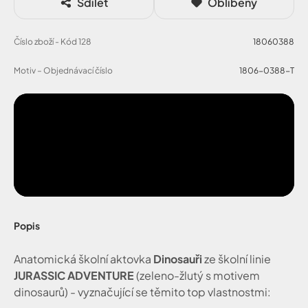
Sdílet
Oblíbený
Číslo zboží - Kód 128
18060388
Motiv – Objednávací číslo
1806-0388-T
Popis
Anatomická školní aktovka
Dinosauři
ze školní linie
JURASSIC ADVENTURE
(zeleno-žlutý s motivem
dinosaurů) - vyznačující se těmito top vlastnostmi: