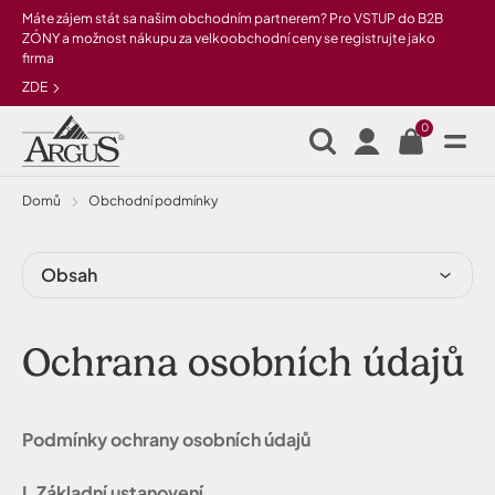
Přeskočit na hlavní obsah
Máte zájem stát sa našim obchodním partnerem? Pro VSTUP do B2B
ZÓNY a možnost nákupu za velkoobchodní ceny se registrujte jako
firma
ZDE
0
Domů
Obchodní podmínky
Obsah
Ochrana osobních údajů
Podmínky ochrany osobních údajů
I. Základní ustanovení