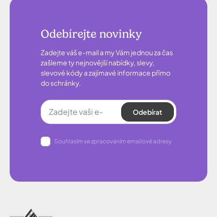
Odebírejte novinky
Zadejte váš e-mail a my Vám jednou za čas
zašleme ty nejnovější nabídky, slevy,
slevové kódy a zajímavé informace přímo
do schránky.
Odebírat
Souhlasím se zpracováním emailové adresy