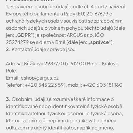
1.
Správcem osobních údajů podle čl. 4 bod 7 nařízení
Evropského parlamentu a Rady (EU) 2016/679 o
ochraně fyzických osob v souvislosti se zpracováním
osobních údajů a o volném pohybu těchto údajů (dále
jen: „
GDPR
”) je společnost ARGUS s r.o. IČO
25274279 se sídlem v Brně (dále jen: „
správce
“).
2.
Kontaktní údaje správce jsou
Adresa: Křižíkova 2987/70 b, 612 00 Brno – Královo
Pole
Email: eshop@argus.cz
Telefon: +420 545 223 591, mobil: +420 603 181 160
3.
Osobními údaji se rozumí veškeré informace o
identifikované nebo identifikovatelné fyzické osobě.
Identifikovatelnou fyzickou osobou je fyzická osoba,
kterou lze přímo či nepřímo identifikovat, zejména
odkazem na určitý identifikátor, například jméno,