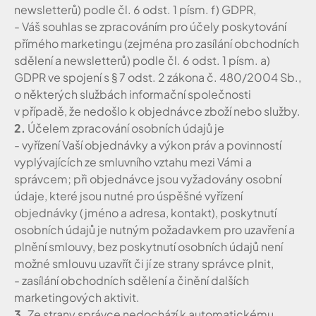
newsletterů) podle čl. 6 odst. 1 písm. f) GDPR,
- Váš souhlas se zpracováním pro účely poskytování
přímého marketingu (zejména pro zasílání obchodních
sdělení a newsletterů) podle čl. 6 odst. 1 písm. a)
GDPR ve spojení s § 7 odst. 2 zákona č. 480/2004 Sb.,
o některých službách informační společnosti
v případě, že nedošlo k objednávce zboží nebo služby.
2.
Účelem zpracování osobních údajů je
- vyřízení Vaší objednávky a výkon práv a povinností
vyplývajících ze smluvního vztahu mezi Vámi a
správcem; při objednávce jsou vyžadovány osobní
údaje, které jsou nutné pro úspěšné vyřízení
objednávky (jméno a adresa, kontakt), poskytnutí
osobních údajů je nutným požadavkem pro uzavření a
plnění smlouvy, bez poskytnutí osobních údajů není
možné smlouvu uzavřít či jí ze strany správce plnit,
- zasílání obchodních sdělení a činění dalších
marketingových aktivit.
3.
Ze strany správce nedochází k automatickému