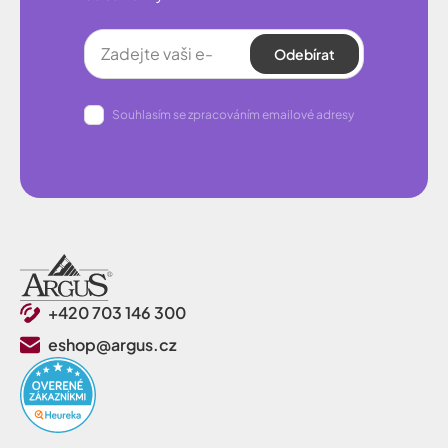
Odebírat
Souhlasím se zpracováním emailové adresy
+420 703 146 300
eshop@argus.cz