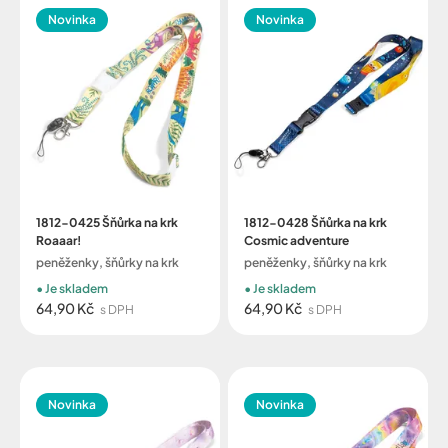
Novinka
Novinka
1812-0425 Šňůrka na krk
1812-0428 Šňůrka na krk
Roaaar!
Cosmic adventure
peněženky, šňůrky na krk
peněženky, šňůrky na krk
Je skladem
Je skladem
64,90 Kč
64,90 Kč
s DPH
s DPH
Novinka
Novinka