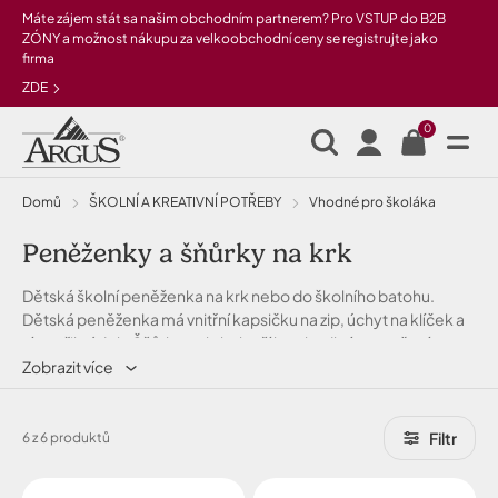
Přeskočit na hlavní obsah
Máte zájem stát sa našim obchodním partnerem? Pro VSTUP do B2B
ZÓNY a možnost nákupu za velkoobchodní ceny se registrujte jako
firma
ZDE
0
Domů
ŠKOLNÍ A KREATIVNÍ POTŘEBY
Vhodné pro školáka
Peněženky a šňůrky na krk
Dětská školní peněženka na krk nebo do školního batohu.
Dětská peněženka má vnitřní kapsičku na zip, úchyt na klíček a
více přihrádek. Šňůrky na krk slouží k pohodlnému nošení
drobných věcí. Krásné motivy od Argusu.
Zobrazit více
Filtr
6 z 6 produktů