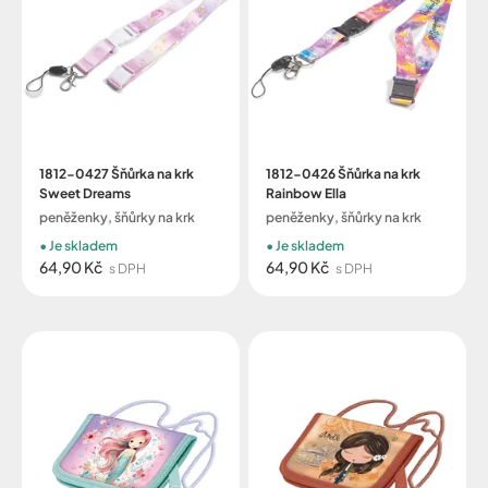
1812-0427 Šňůrka na krk
1812-0426 Šňůrka na krk
Sweet Dreams
Rainbow Ella
peněženky, šňůrky na krk
peněženky, šňůrky na krk
Je skladem
Je skladem
64,90 Kč
64,90 Kč
s DPH
s DPH