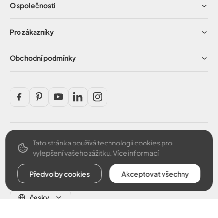
O společnosti
Pro zákazníky
Obchodní podmínky
Tato stránka používá technologii cookies pro
Bezpečná platba
vylepšení vašeho zážitku.
Více informací
Předvolby cookies
Akceptovat všechny
česky