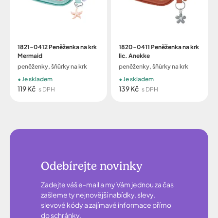
1821-0412 Peněženka na krk
1820-0411 Peněženka na krk
Mermaid
lic. Anekke
peněženky, šňůrky na krk
peněženky, šňůrky na krk
Je skladem
Je skladem
119 Kč
139 Kč
s DPH
s DPH
Odebírejte novinky
Zadejte váš e-mail a my Vám jednou za čas
zašleme ty nejnovější nabídky, slevy,
slevové kódy a zajímavé informace přímo
do schránky.