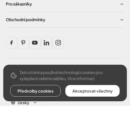
Pro zákazníky
Obchodní podmínky
Tato stránka používá technologii cookies pro
Bezpečná platba
vylepšení vašeho zážitku.
Více informací
Předvolby cookies
Akceptovat všechny
česky
© 2026 Argus CZ s.r.o.. Všechny práva vyhrazené.
Vytvořil
Odstoupit od smlouvy