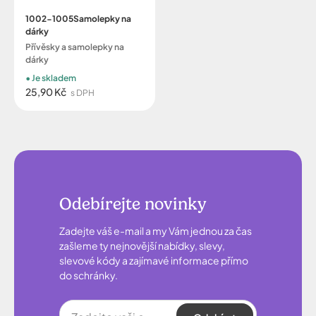
1002-1005Samolepky na
dárky
Přívěsky a samolepky na
dárky
Je skladem
25,90 Kč
s DPH
Odebírejte novinky
Zadejte váš e-mail a my Vám jednou za čas
zašleme ty nejnovější nabídky, slevy,
slevové kódy a zajímavé informace přímo
do schránky.