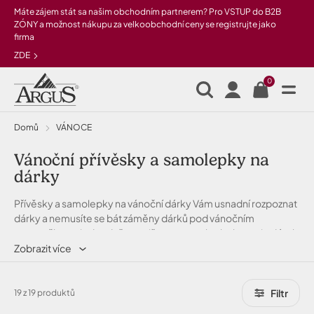
Přeskočit na hlavní obsah
Máte zájem stát sa našim obchodním partnerem? Pro VSTUP do B2B
ZÓNY a možnost nákupu za velkoobchodní ceny se registrujte jako
firma
ZDE
0
Domů
VÁNOCE
Vánoční přívěsky a samolepky na
dárky
Přívěsky a samolepky na vánoční dárky Vám usnadní rozpoznat
dárky a nemusíte se bát záměny dárků pod vánočním
stromečkem. Jednoduše napište na samolepku komu je dárek
určen a nalepte ji na dárek.
Zobrazit více
Filtr
19 z 19 produktů