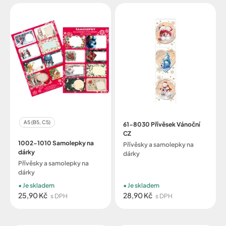
A5 (B5, C5)
61-8030 Přívěsek Vánoční
CZ
1002-1010 Samolepky na
Přívěsky a samolepky na
dárky
dárky
Přívěsky a samolepky na
dárky
Je skladem
Je skladem
25,90 Kč
28,90 Kč
s DPH
s DPH