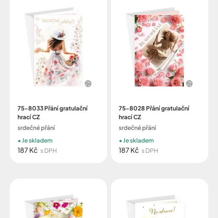
75-8033 Přání gratulační
75-8028 Přání gratulační
hrací CZ
hrací CZ
srdečné přání
srdečné přání
Je skladem
Je skladem
187 Kč
187 Kč
s DPH
s DPH