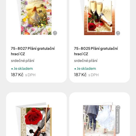
75-8027 Přání gratulační
75-8025 Přání gratulační
hrací CZ
hrací CZ
srdečné přání
srdečné přání
Je skladem
Je skladem
187 Kč
187 Kč
s DPH
s DPH