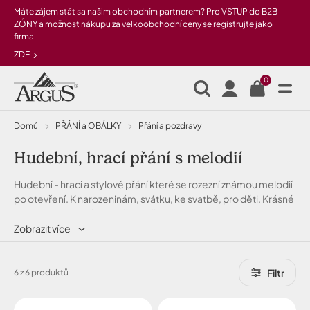
Přeskočit na hlavní obsah
Máte zájem stát sa našim obchodním partnerem? Pro VSTUP do B2B
ZÓNY a možnost nákupu za velkoobchodní ceny se registrujte jako
firma
ZDE
0
Domů
PŘÁNÍ a OBÁLKY
Přání a pozdravy
Hudební, hrací přání s melodií
Hudební - hrací a stylové přání které se rozezní známou melodií
po otevření. K narozeninám, svátku, ke svatbě, pro děti. Krásné
texty a provedení. Co neřekneš SMSkou..
Zobrazit více
Filtr
6 z 6 produktů