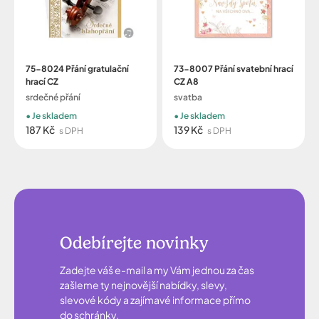
75-8024 Přání gratulační
73-8007 Přání svatební hrací
hrací CZ
CZ A8
srdečné přání
svatba
Je skladem
Je skladem
187 Kč
139 Kč
s DPH
s DPH
Odebírejte novinky
Zadejte váš e-mail a my Vám jednou za čas
zašleme ty nejnovější nabídky, slevy,
slevové kódy a zajímavé informace přímo
do schránky.