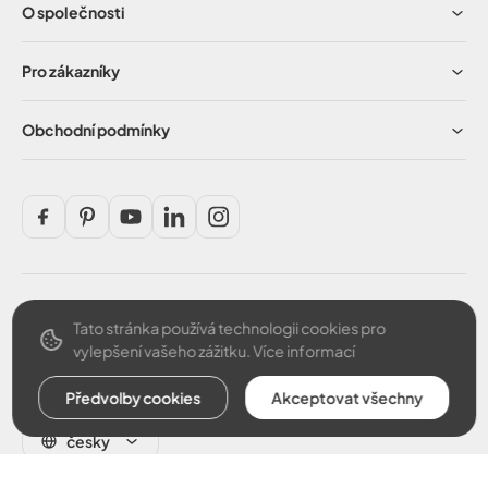
O společnosti
Pro zákazníky
Obchodní podmínky
Tato stránka používá technologii cookies pro
Bezpečná platba
vylepšení vašeho zážitku.
Více informací
Předvolby cookies
Akceptovat všechny
česky