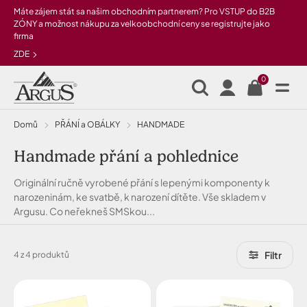
Přeskočit na hlavní obsah
Máte zájem stát sa našim obchodním partnerem? Pro VSTUP do B2B
ZÓNY a možnost nákupu za velkoobchodní ceny se registrujte jako
firma
ZDE
0
Domů
PŘÁNÍ a OBÁLKY
HANDMADE
Handmade přání a pohlednice
Originální ručně vyrobené přání s lepenými komponenty k
narozeninám, ke svatbě, k narození dítěte. Vše skladem v
Argusu. Co neřekneš SMSkou...
Filtr
4 z 4 produktů