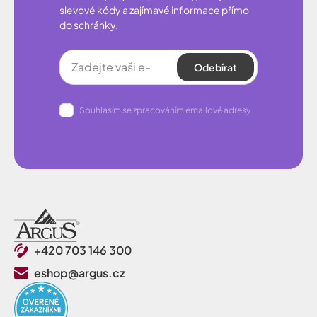
slevové kódy a zajímavé informace přímo
do schránky.
Odebírat
Souhlasím se zpracováním emailové adresy
+420 703 146 300
eshop@argus.cz