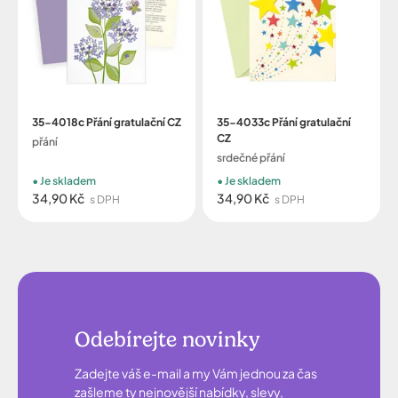
35-4018c Přání gratulační CZ
35-4033c Přání gratulační
CZ
přání
srdečné přání
Je skladem
Je skladem
34,90 Kč
34,90 Kč
s DPH
s DPH
Odebírejte novinky
Zadejte váš e-mail a my Vám jednou za čas
zašleme ty nejnovější nabídky, slevy,