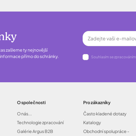
inky
as zašleme ty nejnovější
é informace přímo do schránky.
Souhlasím se zpracováním
O společnosti
Pro zákazníky
O nás...
Často kladené dotazy
Technologie zpracování
Katalogy
Galérie Argus B2B
Obchodní spolupráce -