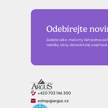
Odebírejte nov
Zadejte váš e-mail a my Vám jednou za č
nabídky, slevy, slevové kódy a zajímav
+420 703 146 300
eshop@argus.cz