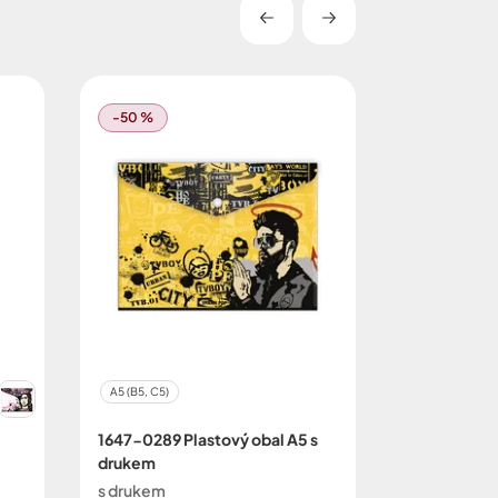
-50 %
-50 %
A5 (B5, C5)
A4 (B4, C4)
1647-0289 Plastový obal A5 s
1651-0289 
drukem
na dokumen
s drukem