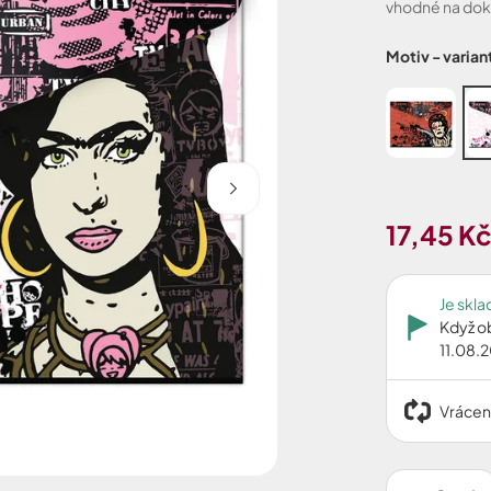
vhodné na dok
Motiv - varian
17,45 K
Je skl
Když o
11.08.
Vrácen