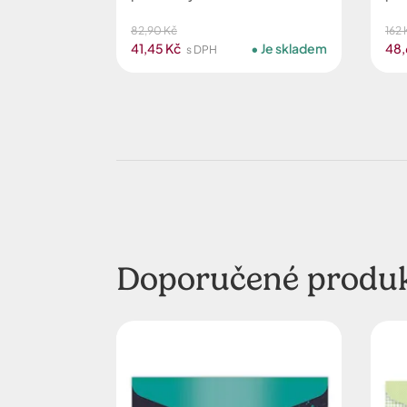
82,90 Kč
162 
41,45 Kč
Je skladem
48,
s DPH
Doporučené produ