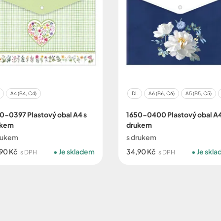
A4 (B4, C4)
DL
A6 (B6, C6)
A5 (B5, C5)
0-0397 Plastový obal A4 s
1650-0400 Plastový obal A4
ukem
drukem
rukem
s drukem
90 Kč
Je skladem
34,90 Kč
Je skl
s DPH
s DPH