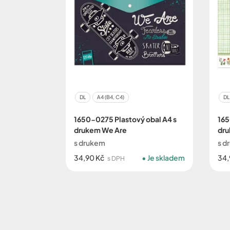
DL
A4 (B4, C4)
DL
1650-0275 Plastový obal A4 s
165
drukem We Are
dr
s drukem
s d
34,90 Kč
Je skladem
34,
s DPH