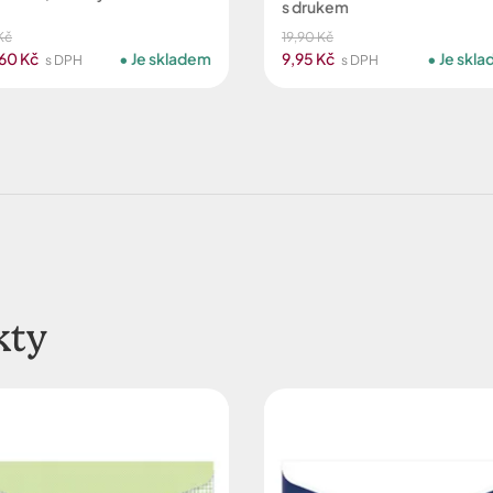
s drukem
Kč
19,90 Kč
60 Kč
Je skladem
9,95 Kč
Je skl
s DPH
s DPH
kty