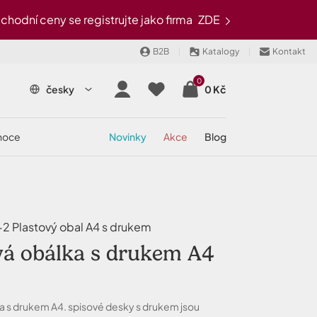
odní ceny se registrujte jako firma
ZDE
B2B
Katalogy
Kontakt
0
česky
0 Kč
onoce
novinky
akce
blog
 Plastový obal A4 s drukem
vá obálka s drukem A4
a s drukem A4. spisové desky s drukem jsou