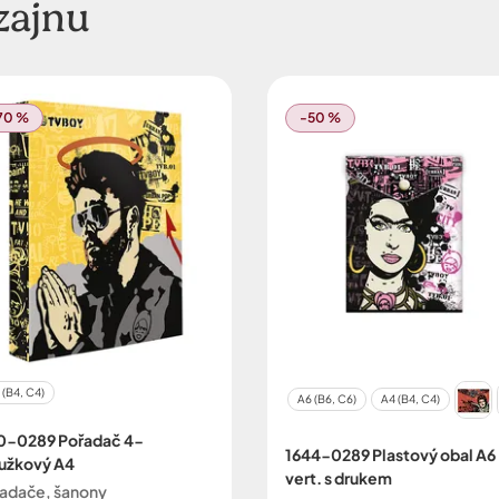
zajnu
70 %
-50 %
 (B4, C4)
A6 (B6, C6)
A4 (B4, C4)
0-0289 Pořadač 4-
1644-0289 Plastový obal A6
užkový A4
vert. s drukem
adače, šanony