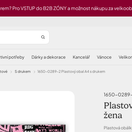
rem? Pro VSTUP do B2B ZÓNY a možnost nákupu za velkoobch
ativní potřeby
dárky a dekorace
kancelář
vánoce
velik
lastové
s drukem
1650-0289-2 Plastový obal A4 s drukem
1650-0289-2
Plasto
žena
Plastová obálk