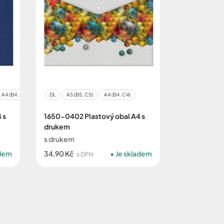
A4 (B4, C4)
DL
A5 (B5, C5)
A4 (B4, C4)
 s
1650-0402 Plastový obal A4 s
drukem
s drukem
adem
34,90 Kč
Je skladem
s DPH