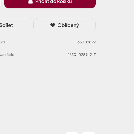
Přidat do košíku
Sdílet
Oblíbený
 128
165002892
ací číslo
1650-0289-2-T