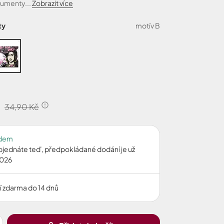
umenty...
Zobrazit více
ty
motív B
č
34,90 Kč
adem
bjednáte teď, předpokládané dodání je už
2026
í zdarma do 14 dnů