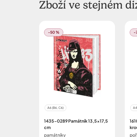
Zboží ve stejném di
-50 %
-
A6 (B6, C6)
A4
1435-0289 Památník 13,5x17,5
161
cm
kro
památníky
poř