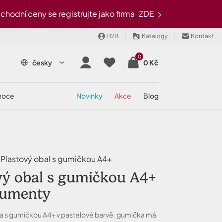
odní ceny se registrujte jako firma
ZDE
B2B
Katalogy
Kontakt
0
česky
0 Kč
onoce
novinky
akce
blog
lastový obal s gumičkou A4+
vý obal s gumičkou A4+
kumenty
a s gumičkou A4+ v pastelové barvě. gumička má