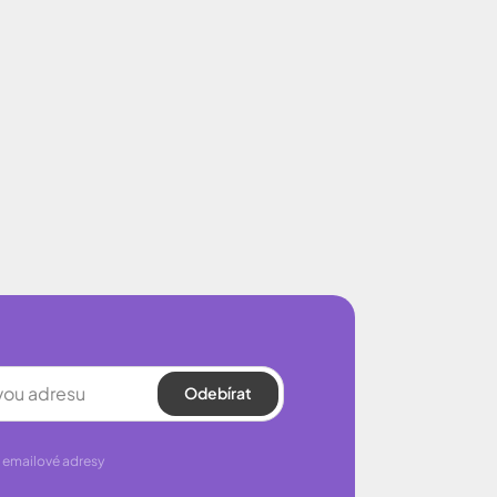
Odebírat
 emailové adresy