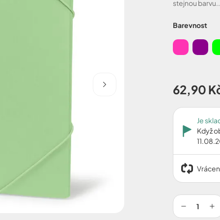
stejnou barvu..
Barevnost
62,90 K
Je skl
Když o
11.08.
Vrácen