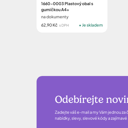
1660-0003 Plastový obal s
gumičkou A4+
na dokumenty
62,90 Kč
Je skladem
s DPH
Odebírejte nov
Zadejte váš e-mail a my Vám jednou za č
nabídky, slevy, slevové kódy a zajímav