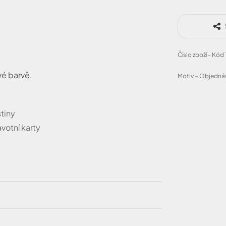
Číslo zboží - Kód
vé barvě.
Motiv – Objednáv
tiny
votní karty