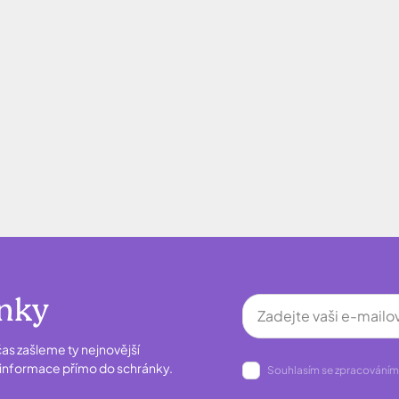
inky
as zašleme ty nejnovější
é informace přímo do schránky.
Souhlasím se zpracováním