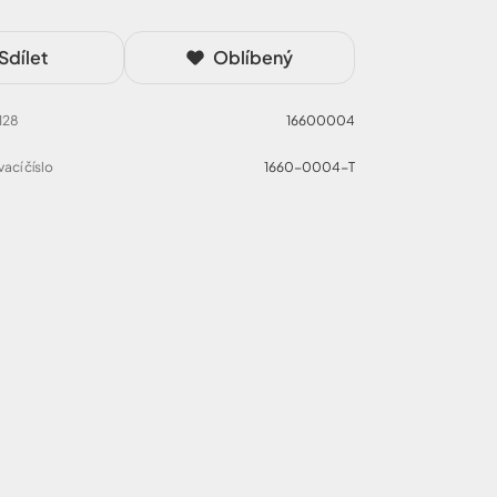
Sdílet
Oblíbený
 128
16600004
ací číslo
1660-0004-T