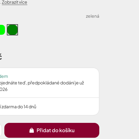
.
Zobrazit více
zelená
č
adem
bjednáte teď, předpokládané dodání je už
2026
í zdarma do 14 dnů
Přidat do košíku