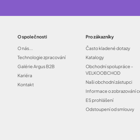
O společnosti
Pro zákazníky
O nás...
Často kladené dotazy
Technologie zpracování
Katalogy
Galérie Argus B2B
Obchodní spolupráce -
VELKOOBCHOD
Kariéra
Naši obchodní zástupci
Kontakt
Informace o zobrazování 
ES prohlášení
Odstoupení od smlouvy