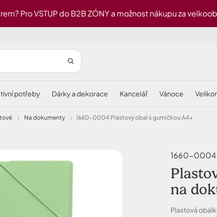
rem? Pro VSTUP do B2B ZÓNY a možnost nákupu za velkoobch
ativní potřeby
dárky a dekorace
kancelář
vánoce
velik
lastové
na dokumenty
1660-0004 Plastový obal s gumičkou A4+
1660-0004 P
Plasto
na do
Plastová obálk