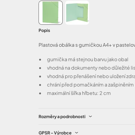
Popis
Plastová obálka s gumičkou A4+ v pastelo
gumička má stejnou barvu jako obal
vhodná na dokumenty nebo důležité lis
vhodná pro přenášení nebo uložení zdra
chrání před pomačkáním a zašpiněním
maximální šířka hřbetu: 2 cm
Rozměry a podrobnosti
GPSR – Výrobce