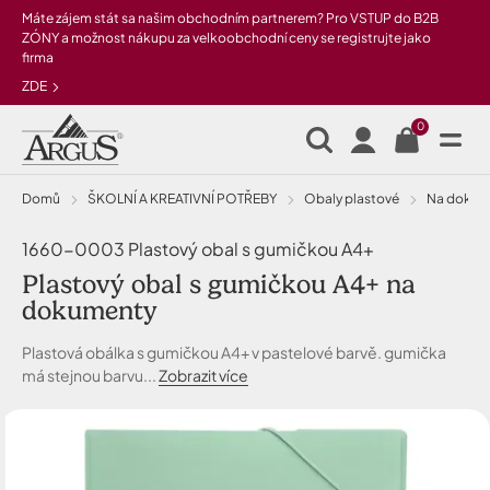
Přeskočit na hlavní obsah
Máte zájem stát sa našim obchodním partnerem? Pro VSTUP do B2B
ZÓNY a možnost nákupu za velkoobchodní ceny se registrujte jako
firma
ZDE
0
Domů
ŠKOLNÍ A KREATIVNÍ POTŘEBY
Obaly plastové
na doku
1660-0003 Plastový obal s gumičkou A4+
Plastový obal s gumičkou A4+ na
dokumenty
Plastová obálka s gumičkou A4+ v pastelové barvě. gumička
má stejnou barvu...
Zobrazit více