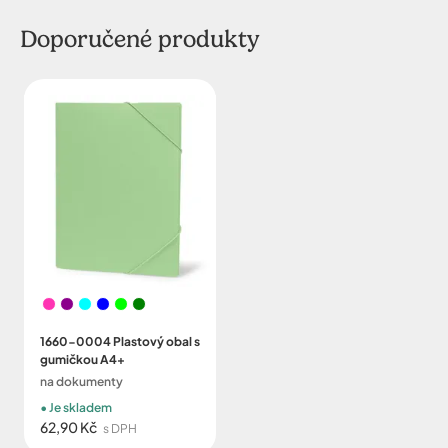
Doporučené produkty
1660-0004 Plastový obal s
gumičkou A4+
na dokumenty
Je skladem
62,90 Kč
s DPH