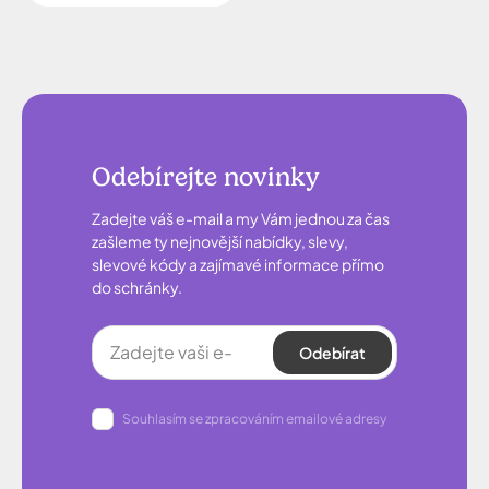
Odebírejte novinky
Zadejte váš e-mail a my Vám jednou za čas
zašleme ty nejnovější nabídky, slevy,
slevové kódy a zajímavé informace přímo
do schránky.
Odebírat
Souhlasím se zpracováním emailové adresy