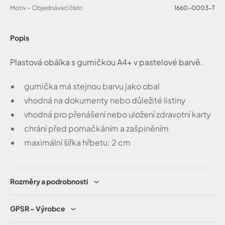
Motiv – Objednávací číslo
1660-0003-T
Popis
Plastová obálka s gumičkou A4+ v pastelové barvě.
gumička má stejnou barvu jako obal
vhodná na dokumenty nebo důležité listiny
vhodná pro přenášení nebo uložení zdravotní karty
chrání před pomačkáním a zašpiněním
maximální šířka hřbetu: 2 cm
Rozměry a podrobnosti
GPSR – Výrobce