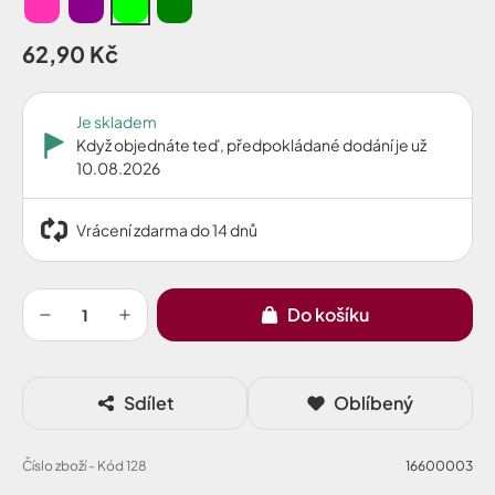
62,90 Kč
Je skladem
Když objednáte teď, předpokládané dodání je už
10.08.2026
Vrácení zdarma do 14 dnů
Do košíku
Sdílet
Oblíbený
Číslo zboží - Kód 128
16600003