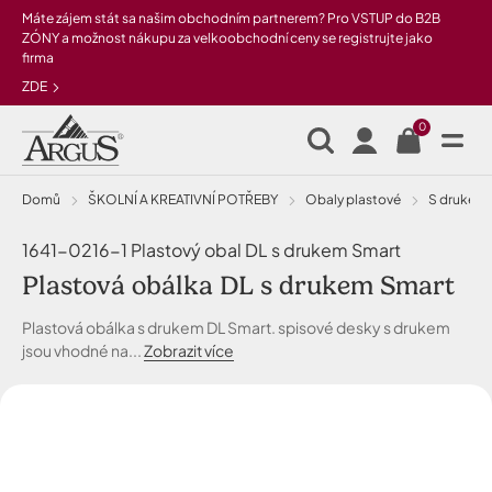
Přeskočit na hlavní obsah
Máte zájem stát sa našim obchodním partnerem? Pro VSTUP do B2B
ZÓNY a možnost nákupu za velkoobchodní ceny se registrujte jako
firma
ZDE
0
Domů
ŠKOLNÍ A KREATIVNÍ POTŘEBY
Obaly plastové
s drukem
1641-0216-1 Plastový obal DL s drukem Smart
Plastová obálka DL s drukem Smart
Plastová obálka s drukem DL Smart. spisové desky s drukem
jsou vhodné na...
Zobrazit více