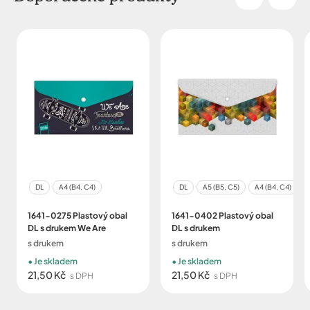
DL
A4 (B4, C4)
DL
A5 (B5, C5)
A4 (B4, C4)
1641-0275 Plastový obal
1641-0402 Plastový obal
DL s drukem We Are
DL s drukem
s drukem
s drukem
Je skladem
Je skladem
21,50 Kč
21,50 Kč
s DPH
s DPH