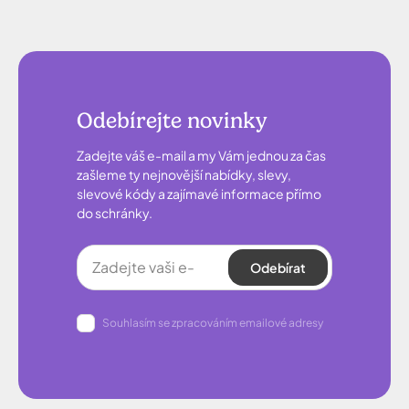
Odebírejte novinky
Zadejte váš e-mail a my Vám jednou za čas
zašleme ty nejnovější nabídky, slevy,
slevové kódy a zajímavé informace přímo
do schránky.
Odebírat
Souhlasím se zpracováním emailové adresy