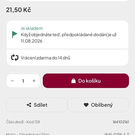
21,50 Kč
Je skladem
Když objednáte teď, předpokládané dodání je už
11.08.2026
Vrácení zdarma do 14 dnů
Do košíku
Sdílet
Oblíbený
Číslo zboží - Kód 128
164102161
Motiv – Objednávací číslo
1641-0216-1-T