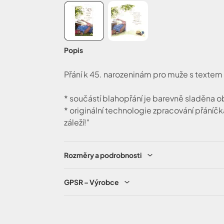
Popis
Přání k 45. narozeninám pro muže s textem 
* součástí blahopřání je barevně sladěna o
* originální technologie zpracování přáníč
záleží!"
Rozměry a podrobnosti
GPSR – Výrobce