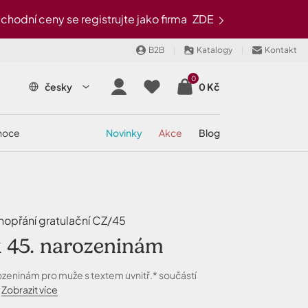
odní ceny se registrujte jako firma
ZDE
B2B
Katalogy
Kontakt
0
česky
0 Kč
onoce
novinky
akce
blog
opřání gratulační CZ/45
k 45. narozeninám
rozeninám pro muže s textem uvnitř.* součástí
.
Zobrazit více