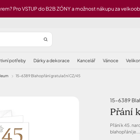
rem? Pro VSTUP do B2B ZÓNY a možnost nákupu za velkoobch
ativní potřeby
dárky a dekorace
kancelář
vánoce
velik
ileum
15-6389 Blahopřání gratulační CZ/45
15-6389 Blah
Přání 
Přání k 45. na
blahopřání je..