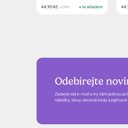
44,90 Kč
Je skladem
44,
s DPH
Odebírejte nov
Zadejte váš e-mail a my Vám jednou za č
nabídky, slevy, slevové kódy a zajímav