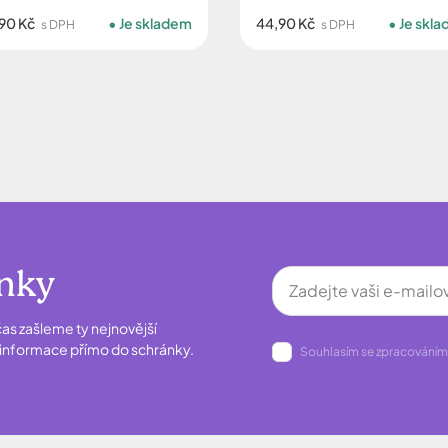
90 Kč
Je skladem
44,90 Kč
Je skl
s DPH
s DPH
inky
as zašleme ty nejnovější
é informace přímo do schránky.
Souhlasím se zpracováním