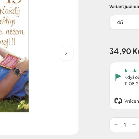
Variant jubilea
45
34,90 K
Je skl
Když o
11.08.
Vrácen