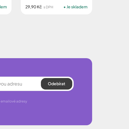
adem
29,90 Kč
Je skladem
s DPH
Odebírat
 emailové adresy