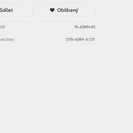
Sdílet
Oblíbený
 128
15-6389c45
ací číslo
0115-6389-V:C17