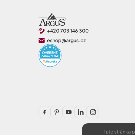
+420 703 146 300
eshop@argus.cz
Tato stránka 