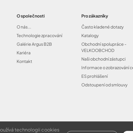
O společnosti
Pro zákazníky
O nás...
Často kladené dotazy
Technologie zpracování
Katalogy
Galérie Argus B2B
Obchodní spolupráce -
VELKOOBCHOD
Kariéra
Naši obchodní zástupci
Kontakt
Informace o zobrazování 
ES prohlášení
Odstoupení od smlouvy
používá technologii cookies