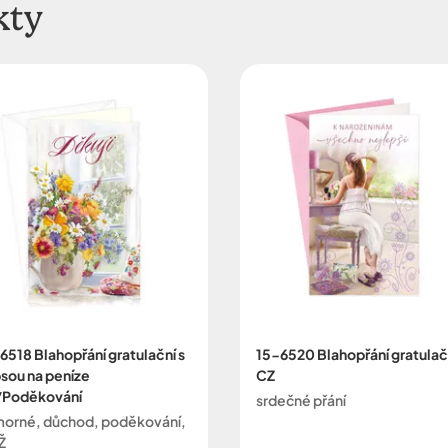
kty
6518 Blahopřání gratulační s
15-6520 Blahopřání gratulač
sou na peníze
CZ
/Poděkování
srdečné přání
orné, důchod, poděkování,
Ž