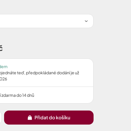
č
adem
bjednáte teď, předpokládané dodání je už
2026
í zdarma do 14 dnů
Přidat do košíku