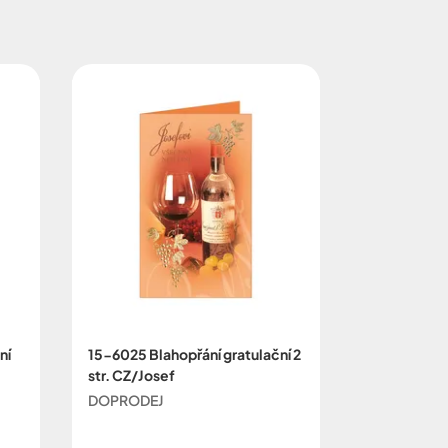
ní
15-6025 Blahopřání gratulační 2
str. CZ/Josef
DOPRODEJ