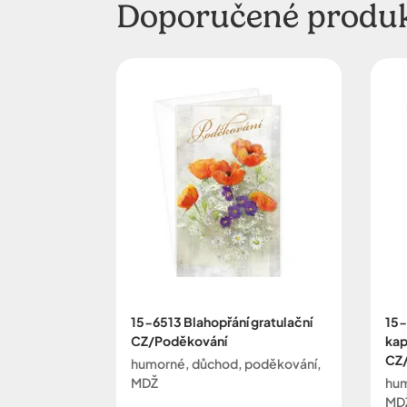
Doporučené produ
15-6513 Blahopřání gratulační
15-
CZ/Poděkování
kap
CZ
humorné, důchod, poděkování,
MDŽ
hum
MD