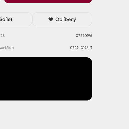
Sdílet
Oblíbený
 128
07290196
ací číslo
0729-0196-T