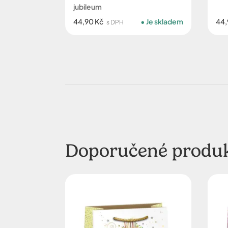
jubileum
44,90 Kč
Je skladem
44,
s DPH
Doporučené produ