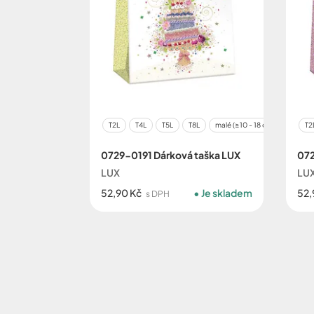
T2L
T4L
T5L
T8L
malé (≥10 - 18 cm≤)
střed
T2
0729-0191 Dárková taška LUX
072
LUX
LU
52,90 Kč
Je skladem
52,
s DPH