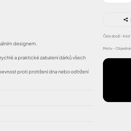
Číslo zboží - Kód
inálním designem.
Motiv – Objednáv
 rychlé a praktické zabalení dárků všech
pevnost proti protržení dna nebo odtržení