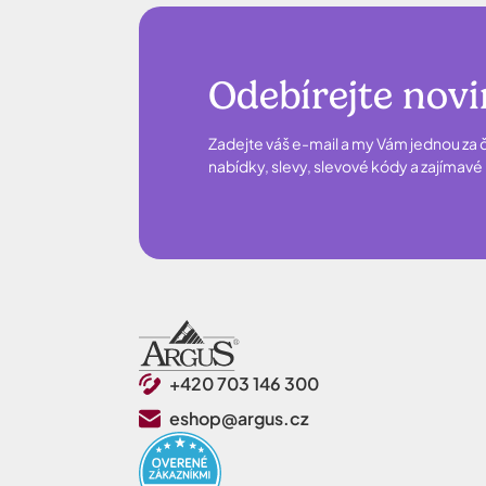
Odebírejte nov
Zadejte váš e-mail a my Vám jednou za č
nabídky, slevy, slevové kódy a zajímav
+420 703 146 300
eshop@argus.cz