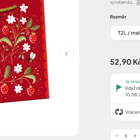
vyrobená z...
Z
Rozměr
T2L / mal
52,90 K
Je skl
Když o
10.08.
Vrácen