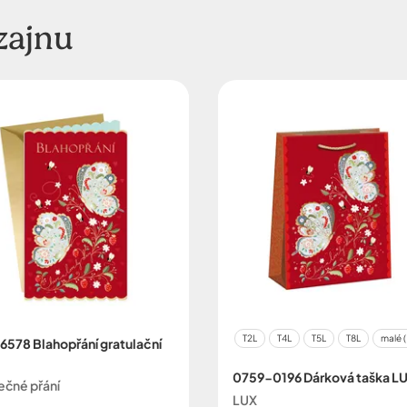
zajnu
T2L
T4L
T5L
T8L
malé 
6578 Blahopřání gratulační
0759-0196 Dárková taška L
ečné přání
LUX