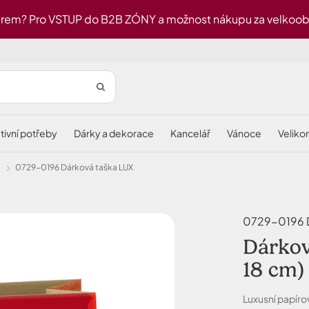
rem? Pro VSTUP do B2B ZÓNY a možnost nákupu za velkoobch
ativní potřeby
dárky a dekorace
kancelář
vánoce
velik
0729-0196 Dárková taška LUX
0729-0196 D
Dárkov
18 cm)
Luxusní papíro