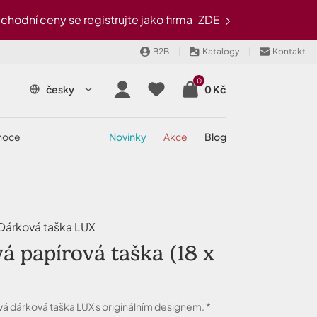
odní ceny se registrujte jako firma
ZDE
B2B
Katalogy
Kontakt
0
česky
0 Kč
onoce
novinky
akce
blog
árková taška LUX
á papírová taška (18 x
vá dárková taška LUX s originálním designem. *