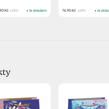
90 Kč
Je skladem
76,90 Kč
Je skl
s DPH
s DPH
kty