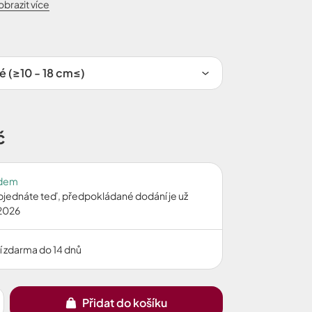
obrazit více
é (≥10 - 18 cm≤)
č
adem
bjednáte teď, předpokládané dodání je už
2026
í zdarma do 14 dnů
Přidat do košíku