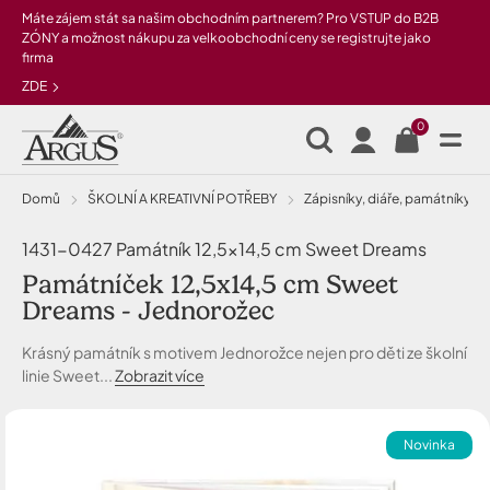
Přeskočit na hlavní obsah
Máte zájem stát sa našim obchodním partnerem? Pro VSTUP do B2B
ZÓNY a možnost nákupu za velkoobchodní ceny se registrujte jako
firma
ZDE
0
Domů
ŠKOLNÍ A KREATIVNÍ POTŘEBY
Zápisníky, diáře, památníky 
1431-0427 Památník 12,5x14,5 cm Sweet Dreams
Památníček 12,5x14,5 cm Sweet
Dreams - Jednorožec
Krásný památník s motivem Jednorožce nejen pro děti ze školní
linie Sweet...
Zobrazit více
Novinka