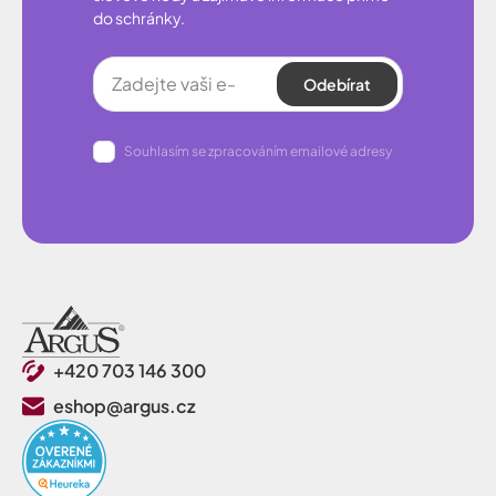
do schránky.
Odebírat
Souhlasím se zpracováním emailové adresy
+420 703 146 300
eshop@argus.cz