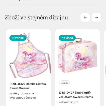
Zboží ve stejném dizajnu
Novinka
Novinka
35cm
1838-0427 Dětská zástěra
Sweet Dreams
1736-0427 Školní kufřík
zástěry, ubrusy na
vel. 35 cm Sweet Dreams
výtvarnou výchovu
velikost 35 cm