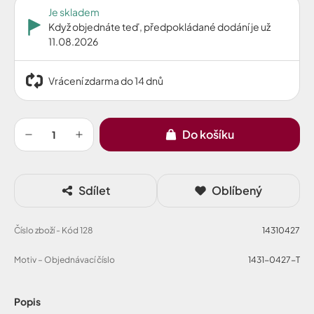
Je skladem
Když objednáte teď, předpokládané dodání je už
11.08.2026
Vrácení zdarma do 14 dnů
Do košíku
Sdílet
Oblíbený
Číslo zboží - Kód 128
14310427
Motiv – Objednávací číslo
1431-0427-T
Popis