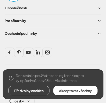
O společnosti
Pro zákazníky
Obchodní podmínky
Tato stránka používá technologii cookies pro
Bezpečná platba
vylepšení vašeho zážitku.
Více informací
Předvolby cookies
Akceptovat všechny
česky