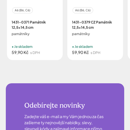
A6 (B6, C6)
A6 (B6, C6)
1431-0371 Památník
1431-0379 CZ Památník
12,5x14,5 cm
12,5x14,5 cm
památníky
památníky
Je skladem
Je skladem
59,90 Kč
59,90 Kč
s DPH
s DPH
Odebírejte novinky
Zadejte váš e-mail a my Vám jednou za čas
zašleme ty nejnovější nabídky, slevy,
slevové kódy a zajímavé informace přímo