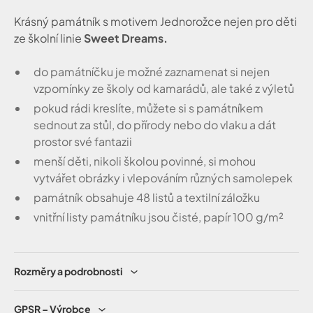
Krásný památník s motivem Jednorožce nejen pro děti
ze školní linie
Sweet Dreams.
do památníčku je možné zaznamenat si nejen
vzpomínky ze školy od kamarádů, ale také z výletů
pokud rádi kreslíte, můžete si s památníkem
sednout za stůl, do přírody nebo do vlaku a dát
prostor své fantazii
menší děti, nikoli školou povinné, si mohou
vytvářet obrázky i vlepováním různých samolepek
památník obsahuje 48 listů a textilní záložku
vnitřní listy památníku jsou čisté, papír 100 g/m²
Rozměry a podrobnosti
GPSR – Výrobce