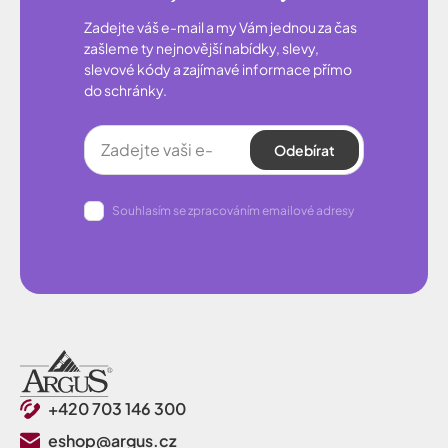
Zadejte váš e-mail a my Vám jednou za čas
zašleme ty nejnovější nabídky, slevy,
slevové kódy a zajímavé informace přímo
do schránky.
Odebírat
Souhlasím se zpracováním emailové adresy
+420 703 146 300
eshop@argus.cz