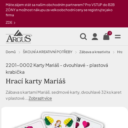
Přeskočit na hlavní obsah
Máte zájem stát sa našim obchodním partnerem? Pro VSTUP do B2B
ZÓNY a možnost nákupu za velkoobchodní ceny se registrujte jako
firma
ZDE
0
Domů
ŠKOLNÍ A KREATIVNÍ POTŘEBY
Zábava a kreativita
hrací 
2201-0002 Karty Mariáš - dvouhlavé - plastová
krabička
Hrací karty Mariáš
Zábava s kartami Mariáš. sedmové karty, dvouhlavé 32 ks karet
v plastové...
Zobrazit více