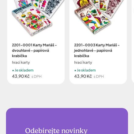
2201-0001 Karty Mariáš -
2201-0003 Karty Mariáš -
dvouhlavé - papírová
jednohlavé - papírová
krabička
krabička
hrací karty
hrací karty
Je skladem
Je skladem
43,90 Kč
43,90 Kč
s DPH
s DPH
Odebírejte novinky