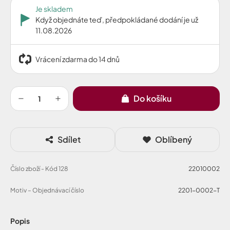
Je skladem
Když objednáte teď, předpokládané dodání je už
11.08.2026
Vrácení zdarma do 14 dnů
Do košíku
Sdílet
Oblíbený
Číslo zboží - Kód 128
22010002
Motiv – Objednávací číslo
2201-0002-T
Popis