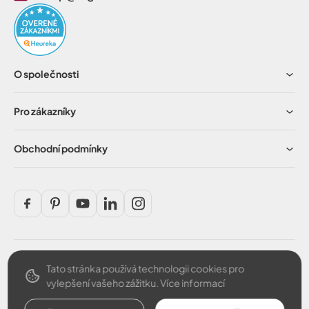
O společnosti
Pro zákazníky
Obchodní podmínky
Tato stránka používá technologii cookies pro
Bezpečná platba
vylepšení vašeho zážitku.
Více informací