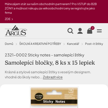
Přeskočit na hlavní obsah
Máte zájem stát sa našim obchodním partnerem? Pro VSTUP do B2B
ZÓNY a možnost nákupu za velkoobchodní ceny se registrujte jako
firma
ZDE
0
Domů
ŠKOLNÍ A KREATIVNÍ POTŘEBY
Kancelář
post-it štítky
2321-0002 Sticky notes - samolepící štítky
Samolepící bločky, 8 ks x 15 lepiek
Krásné a stylové samolepící štítky s veselým designem.
vhodné do školy nebo...
Zobrazit více