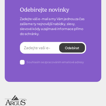
Odebírejte novinky
Zadejte váš e-mail a my Vám jednou za čas
zašleme ty nejnovější nabídky, slevy,
slevové kódy a zajímavé informace přímo
do schránky.
Odebírat
Souhlasím se zpracováním emailové adresy