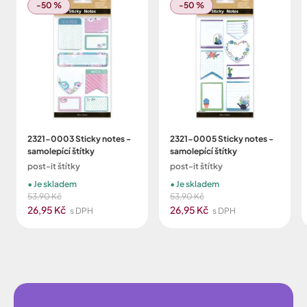
-50 %
-50 %
2321-0003 Sticky notes -
2321-0005 Sticky notes -
samolepící štítky
samolepící štítky
post-it štítky
post-it štítky
Je skladem
Je skladem
53,90 Kč
53,90 Kč
26,95 Kč
26,95 Kč
s DPH
s DPH