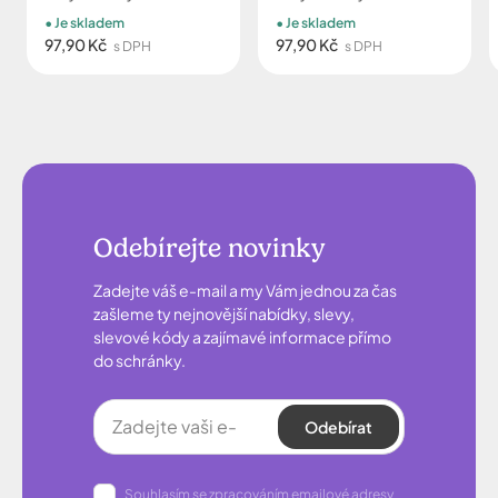
Je skladem
Je skladem
97,90 Kč
97,90 Kč
s DPH
s DPH
Odebírejte novinky
Zadejte váš e-mail a my Vám jednou za čas
zašleme ty nejnovější nabídky, slevy,
slevové kódy a zajímavé informace přímo
do schránky.
Odebírat
Souhlasím se zpracováním emailové adresy