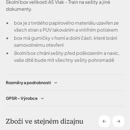
Školní box velikosti A5 Vlak - Train na sešity a jiné
dokumenty.
box je z tvrdého papírového materiálu uzavřen ze
všech stran s PUV lakováním a vnitřním potiskem
box má gumičky v horní a dolní části, které brání
samovolnému otevření
školní box chrání sešity před poškozením a navíc,
vaše dítě bude mít všechny sešity pohromadě
Rozměry a podrobnosti
GPSR – Výrobce
Zboží ve stejném dizajnu