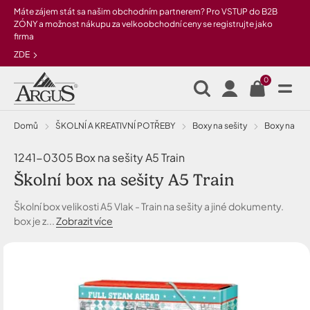
Přeskočit na hlavní obsah
Máte zájem stát sa našim obchodním partnerem? Pro VSTUP do B2B
ZÓNY a možnost nákupu za velkoobchodní ceny se registrujte jako
firma
ZDE
0
Domů
ŠKOLNÍ A KREATIVNÍ POTŘEBY
Boxy na sešity
boxy na seš
1241-0305 Box na sešity A5 Train
Školní box na sešity A5 Train
Školní box velikosti A5 Vlak - Train na sešity a jiné dokumenty.
box je z...
Zobrazit více