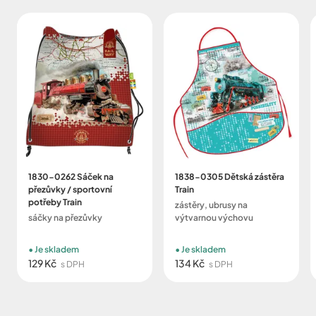
1830-0262 Sáček na
1838-0305 Dětská zástěra
přezůvky / sportovní
Train
potřeby Train
zástěry, ubrusy na
sáčky na přezůvky
výtvarnou výchovu
Je skladem
Je skladem
129 Kč
134 Kč
s DPH
s DPH