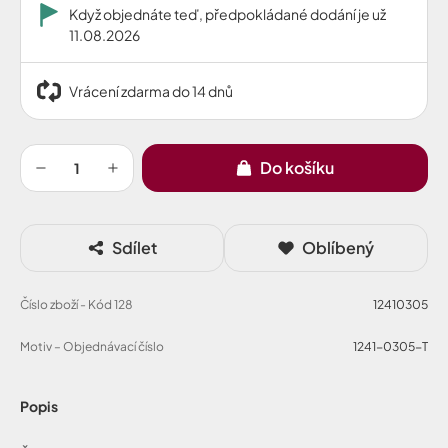
Když objednáte teď, předpokládané dodání je už
11.08.2026
Vrácení zdarma do 14 dnů
Do košíku
Sdílet
Oblíbený
Číslo zboží - Kód 128
12410305
Motiv – Objednávací číslo
1241-0305-T
Popis