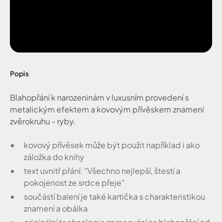
Popis
Blahopřání k narozeninám v luxusním provedení s
metalickým efektem a kovovým přívěskem znamení
zvěrokruhu - ryby.
kovový přívěsek může být použit například i ako
záložka do knihy
text uvnitř přání: "Všechno nejlepší, štestí a
pokojenost ze srdce přeje"
součástí balení je také kartička s charakteristikou
znamení a obálka