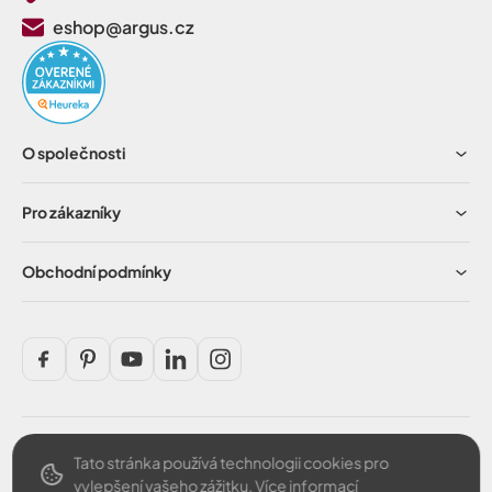
eshop@argus.cz
O společnosti
Pro zákazníky
Obchodní podmínky
Tato stránka používá technologii cookies pro
Bezpečná platba
vylepšení vašeho zážitku.
Více informací