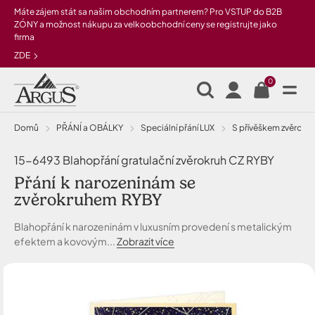
Přeskočit na hlavní obsah
Máte zájem stát sa našim obchodním partnerem? Pro VSTUP do B2B
ZÓNY a možnost nákupu za velkoobchodní ceny se registrujte jako
firma
ZDE
0
Domů
PŘÁNÍ a OBÁLKY
Speciální přání LUX
s přívěškem zvěrokr
15-6493 Blahopřání gratulační zvěrokruh CZ RYBY
Přání k narozeninám se
zvěrokruhem RYBY
Blahopřání k narozeninám v luxusním provedení s metalickým
efektem a kovovým...
Zobrazit více