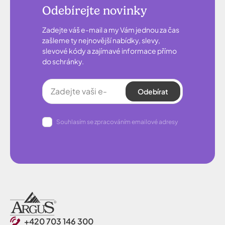
Odebírejte novinky
Zadejte váš e-mail a my Vám jednou za čas
zašleme ty nejnovější nabídky, slevy,
slevové kódy a zajímavé informace přímo
do schránky.
Odebírat
Souhlasím se zpracováním emailové adresy
+420 703 146 300