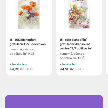
15-6513 Blahopřání
15-6518 Blahopřání
gratulační CZ/Poděkování
gratulační s kapsou na
peníze CZ/Poděkování
humorné, důchod,
poděkování, MDŽ
humorné, důchod,
poděkování, MDŽ
Je skladem
Je skladem
44,90 Kč
44,90 Kč
s DPH
s DPH