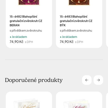
15-6482 Blahopřání
15-6483 Blahopřání
gratulační zvěrokruh CZ
gratulační zvěrokruh CZ
BERAN
BÝK
s přívěškem zvěrokruhu
s přívěškem zvěrokruhu
Je skladem
Je skladem
74,90 Kč
74,90 Kč
s DPH
s DPH
Doporučené produkty