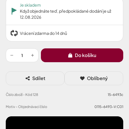
Je skladem
Když objednáte teď, předpokládané dodání je už
12.08.2026
Vrácení zdarma do 14 dnů
Do košíku
Sdílet
Oblíbený
Číslo zboží - Kód 128
15-6493c
Motiv – Objednávací číslo
0115-6493-V:C01