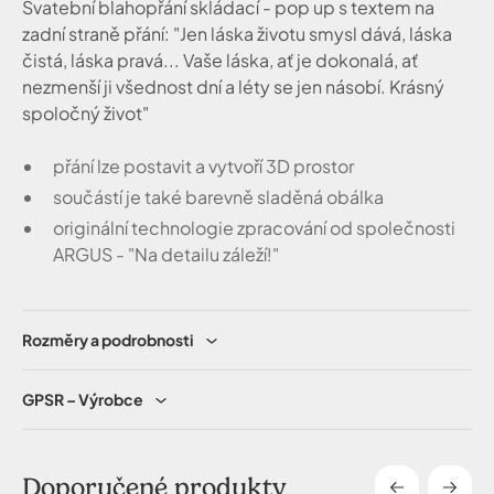
Svatební blahopřání skládací - pop up s textem na
zadní straně přání: "Jen láska životu smysl dává, láska
čistá, láska pravá... Vaše láska, ať je dokonalá, ať
nezmenší ji všednost dní a léty se jen násobí. Krásný
spoločný život"
přání lze postavit a vytvoří 3D prostor
součástí je také barevně sladěná obálka
originální technologie zpracování od společnosti
ARGUS - "Na detailu záleží!"
Rozměry a podrobnosti
GPSR – Výrobce
Doporučené produkty