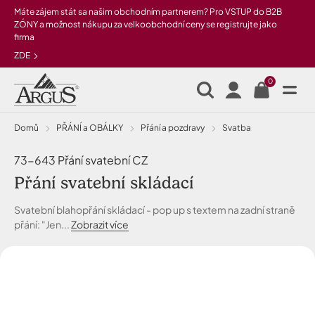
Přeskočit na hlavní obsah
Máte zájem stát sa našim obchodním partnerem? Pro VSTUP do B2B
ZÓNY a možnost nákupu za velkoobchodní ceny se registrujte jako
firma
ZDE
0
Domů
PŘÁNÍ a OBÁLKY
Přání a pozdravy
svatba
73-643 Přání svatební CZ
Přání svatební skládací
Svatební blahopřání skládací - pop up s textem na zadní straně
přání: "Jen...
Zobrazit více