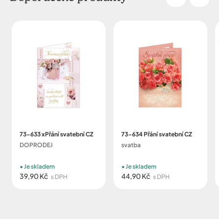
73-633 xPřání svatební CZ
73-634 Přání svatební CZ
DOPRODEJ
svatba
Je skladem
Je skladem
39,90 Kč
44,90 Kč
s DPH
s DPH