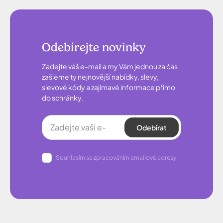
Odebírejte novinky
Zadejte váš e-mail a my Vám jednou za čas
zašleme ty nejnovější nabídky, slevy,
slevové kódy a zajímavé informace přímo
do schránky.
Odebírat
Souhlasím se zpracováním emailové adresy