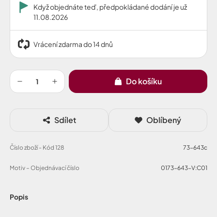
Když objednáte teď, předpokládané dodání je už
11.08.2026
Vrácení zdarma do 14 dnů
Do košíku
Sdílet
Oblíbený
Číslo zboží - Kód 128
73-643c
Motiv – Objednávací číslo
0173-643-V:C01
Popis