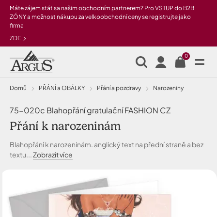
Přeskočit na hlavní obsah
Máte zájem stát sa našim obchodním partnerem? Pro VSTUP do B2B
ZÓNY a možnost nákupu za velkoobchodní ceny se registrujte jako
firma
ZDE
0
Domů
PŘÁNÍ a OBÁLKY
Přání a pozdravy
narozeniny
75-020c Blahopřání gratulační FASHION CZ
Přání k narozeninám
Blahopřání k narozeninám. anglický text na přední straně a bez
textu...
Zobrazit více