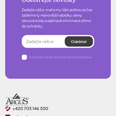
Zadejte váš e-mail a my Vám jednou za čas
zašleme ty nejnovější nabídky, slevy,
slevové kódy a zajímavé informace přímo
do schránky.
Odebírat
Souhlasím se zpracováním emailové adresy
+420 703 146 300