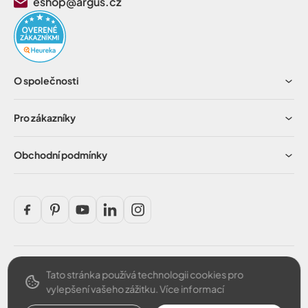
eshop@argus.cz
O společnosti
Pro zákazníky
Obchodní podmínky
Tato stránka používá technologii cookies pro
Bezpečná platba
vylepšení vašeho zážitku.
Více informací