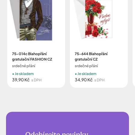
75-014c Blahopřání
75-644 Blahopřání
gratulační FASHION CZ
gratulační CZ
srdečné přání
srdečné přání
Je skladem
Je skladem
39,90 Kč
34,90 Kč
s DPH
s DPH
Odebírejte novinky