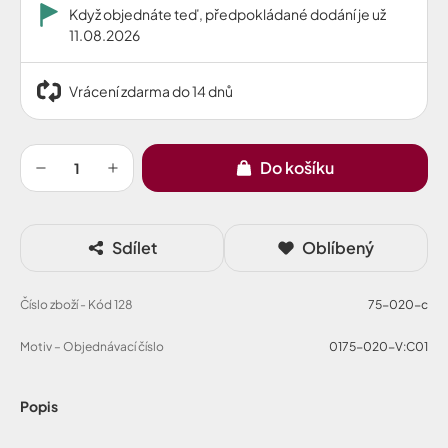
Když objednáte teď, předpokládané dodání je už
11.08.2026
Vrácení zdarma do 14 dnů
Do košíku
Sdílet
Oblíbený
Číslo zboží - Kód 128
75-020-c
Motiv – Objednávací číslo
0175-020-V:C01
Popis