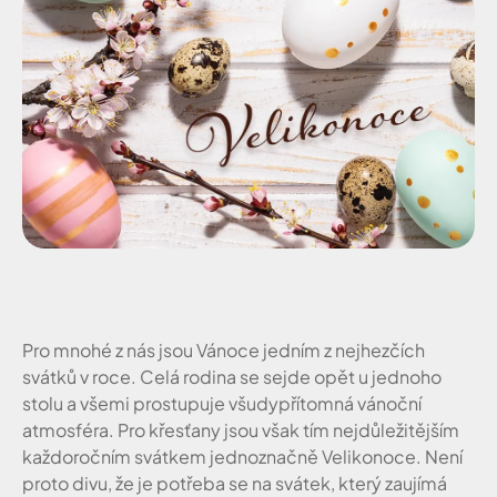
Pro mnohé z nás jsou Vánoce jedním z nejhezčích
svátků v roce. Celá rodina se sejde opět u jednoho
stolu a všemi prostupuje všudypřítomná vánoční
atmosféra. Pro křesťany jsou však tím nejdůležitějším
každoročním svátkem jednoznačně Velikonoce. Není
proto divu, že je potřeba se na svátek, který zaujímá