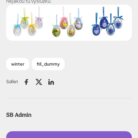
nějakou tu výslužku.
winter
fill_dummy
Sdílet
SB Admin