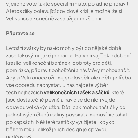
v jejich životě takto speciální místo, pořádně připravit.
A letos díky polevující covidové krizi je možné, že si
Velikonoce konečně zase užijeme všichni.
Připravte se
Letošní svátky by navíc mohly být po nějaké době
zase takovými, jaké je známe. Barvení vajíček, zdobení
kraslic, velikonoční beránek, dobroty pro děti,
pomlázka, připravit pohoštění a návštěvy mohou začít.
Aby si Velikonoce užili nejen dospělí, ale i děti, je třeba
vše dopředu nachystat. U nás najdete výběr
těch nejhezčích
velikonočních tašek a sáčků
, které
jsou dostatečně pevné a navíc se do nich vejde
opravdu velká výslužka. Děti pak mohou taštičky od
jednotlivých členů rodiny posbírat a nemusí nic tahat
po kapsách. Některé taštičky využijete i kdykoli
během roku, jelikož jejich design je opravdu
nadčasový.