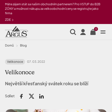
Přeskočit na hlavní obsah
Máte zájem stát sa našim obchodním partnerem? Pro VSTUP do B2B
ZÓNY a možnost nákupu za velkoobchodní ceny se registrujte jako
firma
ZDE
0
Domů
Blog
Velikonoce
07. 03. 2022
Velikonoce
Největší křesť
ansk
ý svátek roku se blíží
Sdílet