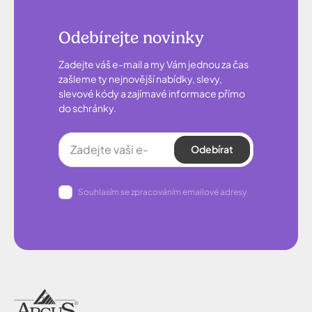
Odebírejte novinky
Zadejte váš e-mail a my Vám jednou za čas
zašleme ty nejnovější nabídky, slevy,
slevové kódy a zajímavé informace přímo
do schránky.
Odebírat
Souhlasím se zpracováním emailové adresy