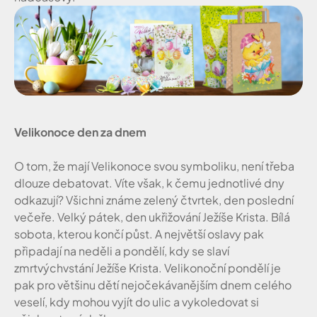
Velikonoce den za dnem
O tom, že mají Velikonoce svou symboliku, není třeba
dlouze debatovat. Víte však, k čemu jednotlivé dny
odkazují? Všichni známe zelený čtvrtek, den poslední
večeře. Velký pátek, den ukřižování Ježíše Krista. Bílá
sobota, kterou končí půst. A největší oslavy pak
připadají na neděli a pondělí, kdy se slaví
zmrtvýchvstání Ježíše Krista. Velikonoční pondělí je
pak pro většinu dětí nejočekávanějším dnem celého
veselí, kdy mohou vyjít do ulic a vykoledovat si