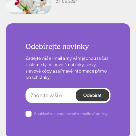
07. 05. 2024
Odebírejte novinky
Zadejte váš e-mail a my Vám jednou za čas
zašleme ty nejnovější nabídky, slevy,
slevové kódy a zajímavé informace přímo
do schránky.
Odebírat
Souhlasím se zpracováním emailové adresy