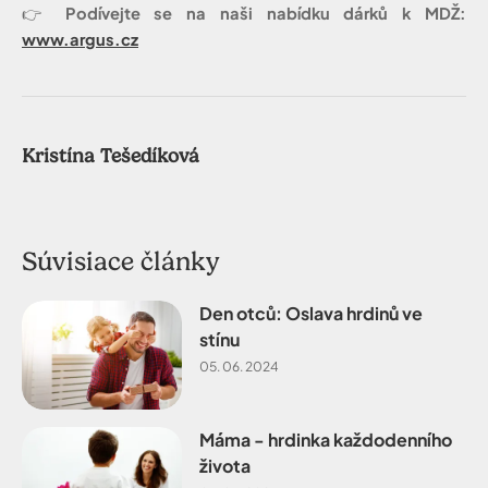
👉
Podívejte se na naši nabídku dárků k MDŽ:
www.argus.cz
Kristína Tešedíková
Súvisiace články
Den otců: Oslava hrdinů ve
stínu
05. 06. 2024
Máma - hrdinka každodenního
života