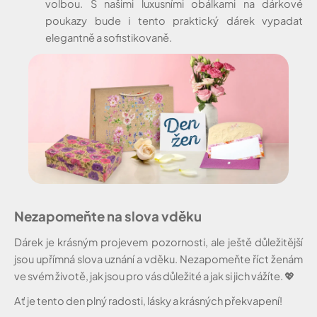
volbou. S našimi luxusními obálkami na dárkové
poukazy bude i tento praktický dárek vypadat
elegantně a sofistikovaně.
Nezapomeňte na slova vděku
Dárek je krásným projevem pozornosti, ale ještě důležitější
jsou upřímná slova uznání a vděku. Nezapomeňte říct ženám
ve svém životě, jak jsou pro vás důležité a jak si jich vážíte.
💖
Ať je tento den plný radosti, lásky a krásných překvapení!