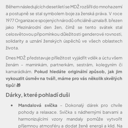
Během následujících desetiletí se MDŽ rozšířil do mnoha zemí
a postupně se stal symbolem boje za ženská práva. V roce
1977 Organizace spojených národů oficiálně uznala 8. březen
jako Mezinárodní den žen, čímž se tento svátek stal
celosvětovou připomínkou důležitosti genderové rovnosti,
solidarity a uznání ženských úspěchů ve všech oblastech
života.
Dnes MDŽ představuje příležitost vyjádřit vděk a úctu všem
ženám – maminkám, partnerkám, sestrám, kolegyním či
kamarádkám.
Pokud hledáte originální způsob, jak jim
vykouzlit úsměv na tváři, máme pro vás několik skvělých
tipů!
🎁
Dárky, které pohladí duši
Mandalová svíčka
– Dokonalý dárek pro chvíle
pohody a relaxace. Svíčka s nádhernými barvami a
harmonizujícími vzory mandaly pomůže vytvořit
příjemnou atmosféru a dodat ženě energii a klid. Na