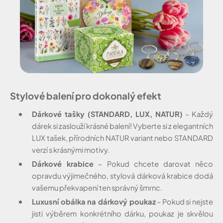
Stylové balení pro dokonalý efekt
Dárkové tašky (STANDARD, LUX, NATUR)
– Každý
dárek si zaslouží krásné balení! Vyberte si z elegantních
LUX tašek, přírodních NATUR variant nebo STANDARD
verzí s krásnými motivy.
Dárkové krabice
– Pokud chcete darovat něco
opravdu výjimečného, stylová dárková krabice dodá
vašemu překvapení ten správný šmrnc.
Luxusní obálka na dárkový poukaz
– Pokud si nejste
jisti výběrem konkrétního dárku, poukaz je skvělou