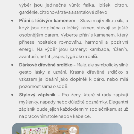
výběr jsou jedinečné vůně: fialka, ibišek, citron,
gardénie, citronová tráva a santalové dřevo.
Přání s léčivým kamenem
– Slova mají velkou sílu, a
když jsou doplněna o léčivý kámen, stávají se ještě
osobnějším darem. Vyberte přání s kamenem, který
přinese nositelce rovnováhu, harmonii a pozitivní
energii. Na výběr jsou kameny: kambaba, růženín,
avanturín, nefrit, jaspis, tygří oko a další.
Dárkové dřevěné srdíčko
– Malé, ale symbolicky silné
gesto lásky a uznání. Krásné dřevěné srdíčko s
vzkazem je ideální jako doplněk k dárku nebo milá
pozornost sama o sobě.
Stylový zápisník
– Pro ženy, které si rády zapisují
myšlenky, nápady nebo důležité poznámky. Elegantní
zápisník bude jejich každodenním společníkem, ať už
na pracovním stole nebo v kabelce.