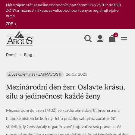
Přeskočit na hlavní obsah
Máte zájem stát sa našim obchodním partnerem? Pro VSTUP do B2B
ZÓNY a možnost nákupu za velkoobchodní ceny se registrujte jako
firma
ZDE
0
Domů
Blog
Život kolem nás - ZAJÍMAVOSTI
26. 02. 2025
Mezinárodní den žen: Oslavte krásu,
sílu a jedinečnost každé ženy
Mezinárodní den žen (MDŽ) se každoročně slaví 8. března a má
hluboké historické kořeny. Jeho počátky sahají na začátek 20.
století, kdy ženy začaly organizovaně bojovat za svá práva, lepší