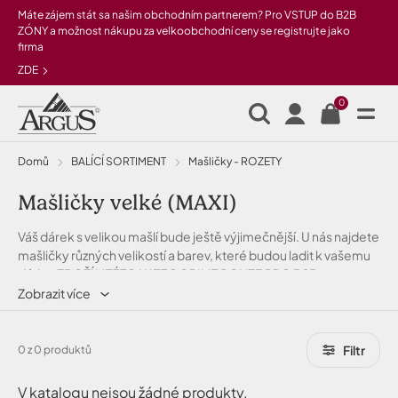
Přeskočit na hlavní obsah
Máte zájem stát sa našim obchodním partnerem? Pro VSTUP do B2B
ZÓNY a možnost nákupu za velkoobchodní ceny se registrujte jako
firma
ZDE
0
Domů
BALÍCÍ SORTIMENT
Mašličky - ROZETY
Mašličky velké (MAXI)
Váš dárek s velikou mašlí bude ještě výjimečnější. U nás najdete
mašličky různých velikostí a barev, které budou ladit k vašemu
dárku. ZBOŽÍ V TÉTO KATEGORII JE POUZE PRO B2B
PARTNERY PO PŘIHLÁŠENÍ SE DO B2B ZÓNY.
Zobrazit více
Filtr
0 z 0 produktů
V katalogu nejsou žádné produkty.