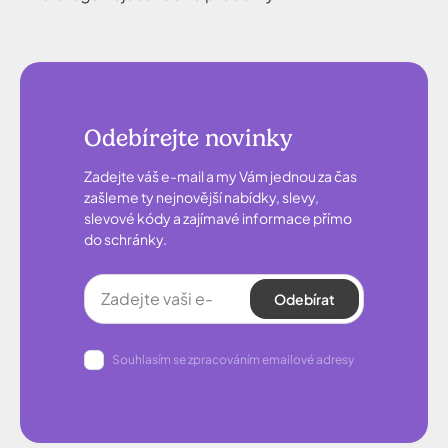
Odebírejte novinky
Zadejte váš e-mail a my Vám jednou za čas
zašleme ty nejnovější nabídky, slevy,
slevové kódy a zajímavé informace přímo
do schránky.
Odebírat
Souhlasím se zpracováním emailové adresy