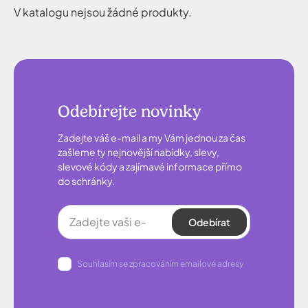
V katalogu nejsou žádné produkty.
Odebírejte novinky
Zadejte váš e-mail a my Vám jednou za čas
zašleme ty nejnovější nabídky, slevy,
slevové kódy a zajímavé informace přímo
do schránky.
Odebírat
Souhlasím se zpracováním emailové adresy