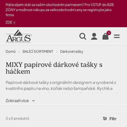
Přeskočit na hlavní obsah
Máte zájem stát sa našim obchodním partnerem? Pro VSTUP do B2B
ZÓNY a možnost nákupu za velkoobchodní ceny se registrujte jako
firma
ZDE
0
Domů
BALÍCÍ SORTIMENT
Dárkové tašky
MIXY papírové dárkové tašky s
háčkem
Papírové dárkové tašky s originálním designem a vyrobené z
kvalitního papíru na víno, koňak nebo šampaňské. Rychlé a
praktické zabalení velkých i malých dárků, velký výběr po celý
rok i na Vánoce. ZBOŽÍ V TÉTO KATEGORII DOSTUPNÉ POUZE
Zobrazit více
PO PŘIHLÁŠENÍ DO B2B ZÓNY PRO OBCHODNÍ PARTNERY
Filtr
0 z 0 produktů